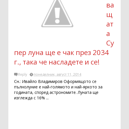
ва
щ
ат
а
Су
пер луна ще е чак през 2034
г., така че насладете и се!
Reply
понеделник, август 11, 2014
Сн.: Ивайло Владимиров Оформящото се
пълнолуние е най-голямото и най-яркото за
годината, според астрономите. Луната ще
изглежда с 16% ...