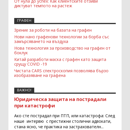
От нула до успех: Как клиентските отзиви
диктуват темпото на растеж
ГРАФЕН
Зрение за роботи на базата на графен
Нови нано графенови технологии за борба със
замърсяването на въздуха
Нова технология за производство на графен от
боклук
Китай разработи маска с графен като защита
срущу COVID -19
Чистата CARS спектроскопия позволява бързо
изобразяване на графена
ВАЖНО!
Юридическа защита на пострадали
при катастрофи
Ако сте пострадал при ПТП, или катастрофа: След
наше интервю с престижни столични адвокати,
стана ясно, че практика на застрахователн...