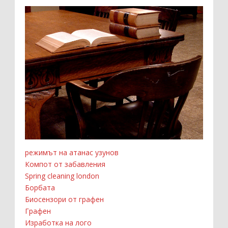
режимът на атанас узунов
Компот от забавления
Spring cleaning london
Борбата
Биосензори от графен
Графен
Изработка на лого