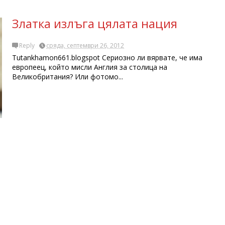
Златка излъга цялата нация
Reply
сряда, септември 26, 2012
Tutankhamon661.blogspot Сериозно ли вярвате, че има
европеец, който мисли Англия за столица на
Великобритания? Или фотомо...