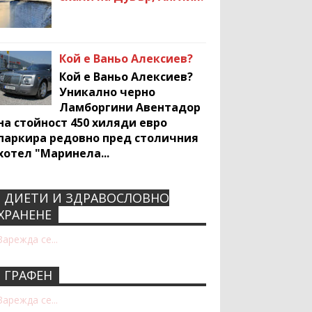
Кой е Ваньо Алексиев?
Кой е Ваньо Алексиев?
Уникално черно
Ламборгини Авентадор
на стойност 450 хиляди евро
паркира редовно пред столичния
хотел "Маринела...
ДИЕТИ И ЗДРАВОСЛОВНО
Recent Comments Widget
ХРАНЕНЕ
Зарежда се...
ГРАФЕН
Зарежда се...