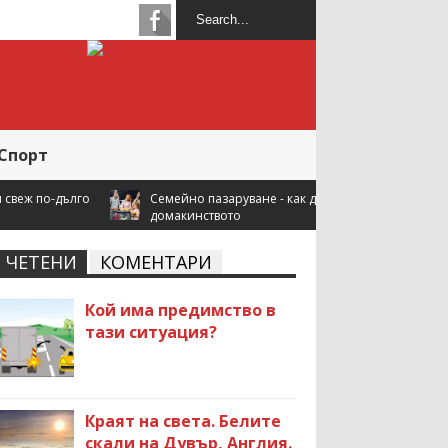
Спорт
Семейно пазаруване - как да спестите повече, когато купувате за
домакинството
ЧЕТЕНИ
КОМЕНТАРИ
Кой има предимство в
тази ситуация?
Краят на света. Белите
скали на Дувър, Англия.