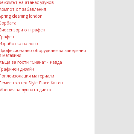
режимът на атанас узунов
Компот от забавления
Spring cleaning london
Борбата
Биосензори от графен
Графен
Изработка на лого
Професионално оборудване за заведения
и магазини
Къща за гости "Сиана" - Равда
Графичен дизайн
Топлоизолация материали
Семеен хотел Style Place Китен
Мнения за лунната диета