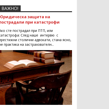
ВАЖНО!
Юридическа защита на
пострадали при катастрофи
Ако сте пострадал при ПТП, или
катастрофа: След наше интервю с
престижни столични адвокати, стана ясно,
че практика на застрахователн...