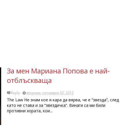
За мен Мариана Попова е най-
отблъскваща
Reply
вторник, октомври 02, 2012
The Law Не знам кое я кара да вярва, че е “звезда”, след
като не става и за “звездичка”. Bинаги са ми били
противни хората, кои...