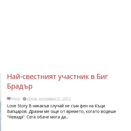
Най-свестният участник в Биг
Брадър
Reply
сряда, октомври 31, 2012
Love Story В никакъв случай не съм фен на Къци
Вапцаров. Дразни ме още от времето, когато водеше
“Невада”. Сега обаче мога да...