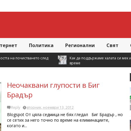
тернет
Политика
Регионални
Свят
ед
Как да поддържаме халата си мек и свеж по-дълго
време
Неочаквани глупости в Биг
Брадър
Reply
вторник, ноември 13, 2012
Blogspot От цяла седмица не бях гледал Биг Брадър , но
се сетих за него точно по време на елиминациите,
когато и...