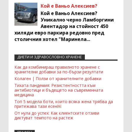
Кой е Ваньо Алексиев?
Кой е Ваньо Алексиев?
Уникално черно Ламборгини
Авентадор на стойност 450
хиляди евро паркира редовно пред
столичния хотел "Маринела...
ДИЕТИ И ЗДРАВОСЛОВНО ХРАНЕНЕ
Recent Comments Widget
Как да комбинираш правилното хранене с
хранителни добавки за по-бързи резултати
Колаген | Ползи от хранителните добавки
Тихата пандемия: Резистентността към
антибиотици и бъдещето на съвременната
медицина
Топ 5 модела боти, които всяка жена трябва да
притежава тази есен￼
От нула до успех: Как клиентските отзиви
диктуват темпото на растеж