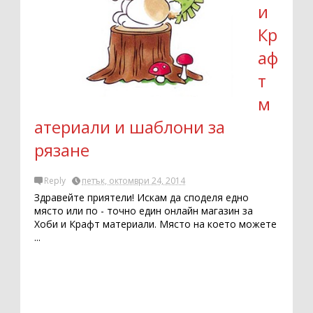
и
Кр
аф
т
м
атериали и шаблони за
рязане
Reply
петък, октомври 24, 2014
Здравейте приятели! Искам да споделя едно
място или по - точно един онлайн магазин за
Хоби и Крафт материали. Място на което можете
...