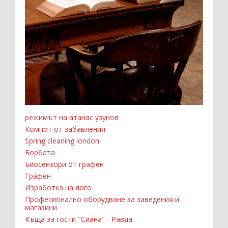
режимът на атанас узунов
Компот от забавления
Spring cleaning london
Борбата
Биосензори от графен
Графен
Изработка на лого
Професионално оборудване за заведения и
магазини
Къща за гости "Сиана" - Равда