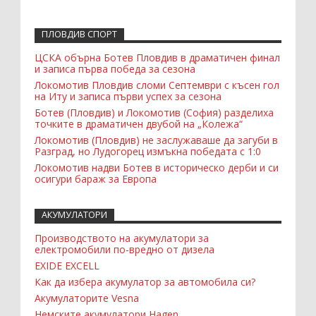
ПЛОВДИВ СПОРТ
ЦСКА обърна Ботев Пловдив в драматичен финал
и записа първа победа за сезона
Локомотив Пловдив сломи Септември с късен гол
на Иту и записа първи успех за сезона
Ботев (Пловдив) и Локомотив (София) разделиха
точките в драматичен двубой на „Колежа“
Локомотив (Пловдив) не заслужаваше да загуби в
Разград, но Лудогорец измъкна победата с 1:0
Локомотив надви Ботев в историческо дерби и си
осигури бараж за Европа
АКУМУЛАТОРИ
Производството на акумулатори за
електромобили по-вредно от дизела
EXIDE EXCELL
Как да избера акумулатор за автомобила си?
Акумулаторите Vesna
Немските акумулатори Hagen