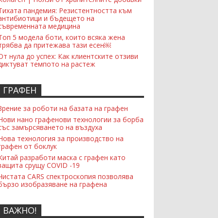
Тихата пандемия: Резистентността към
антибиотици и бъдещето на
съвременната медицина
Топ 5 модела боти, които всяка жена
трябва да притежава тази есен￼
От нула до успех: Как клиентските отзиви
диктуват темпото на растеж
ГРАФЕН
Зрение за роботи на базата на графен
Нови нано графенови технологии за борба
със замърсяването на въздуха
Нова технология за производство на
графен от боклук
Китай разработи маска с графен като
защита срущу COVID -19
Чистата CARS спектроскопия позволява
бързо изобразяване на графена
ВАЖНО!