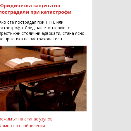
Юридическа защита на
пострадали при катастрофи
Ако сте пострадал при ПТП, или
катастрофа: След наше интервю с
престижни столични адвокати, стана ясно,
че практика на застрахователн...
режимът на атанас узунов
Компот от забавления