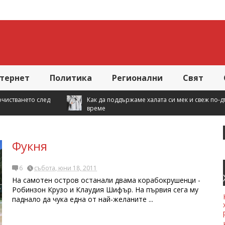
тернет
Политика
Регионални
Свят
Как да поддържаме халата си мек и свеж по-дълго
Семейно 
време
домакин
Фукня
6
събота, юни 18, 2011
На самотен остров останали двама корабокрушенци -
Робинзон Крузо и Клаудия Шифър. На първия сега му
паднало да чука една от най-желаните ...