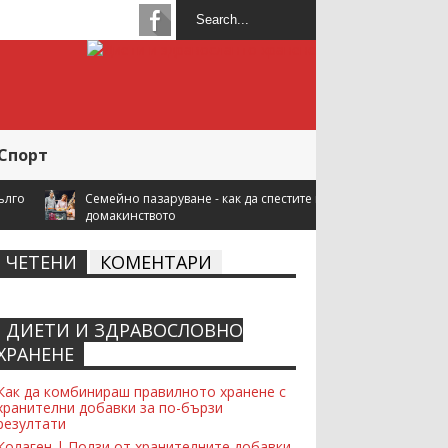
Спорт
пазаруване - как да спестите повече, когато купувате за
ството
ЧЕТЕНИ
КОМЕНТАРИ
ДИЕТИ И ЗДРАВОСЛОВНО
Recent Comments Widget
ХРАНЕНЕ
Как да комбинираш правилното хранене с
хранителни добавки за по-бързи
резултати
Колаген | Ползи от хранителните добавки