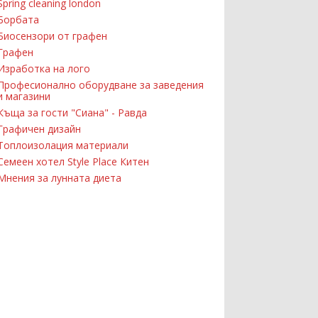
Spring cleaning london
Борбата
Биосензори от графен
Графен
Изработка на лого
Професионално оборудване за заведения
и магазини
Къща за гости "Сиана" - Равда
Графичен дизайн
Топлоизолация материали
Семеен хотел Style Place Китен
Мнения за лунната диета