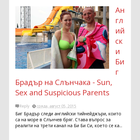
Ан
гл
ий
ск
и
Би
г
Брадър на Слънчака - Sun,
Sex and Suspicious Parents
Reply
сряда, август 05, 2015
Биг Брадър следи английски тийнейджъри, които
са на море в Слънчев бряг. Става въпрос за
реалити на трети канал на Би Би Си, което се ка...