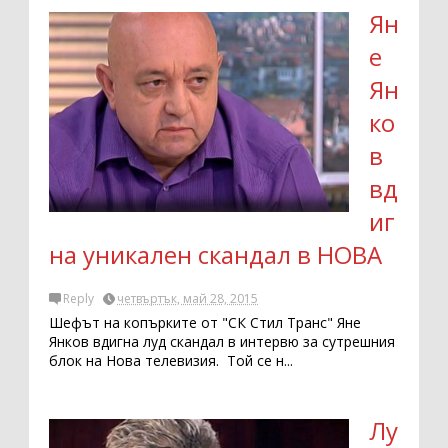
Ян
е
Ян
ко
в
вд
иг
на уникален скандал в НОВА
Reply
четвъртък, май 28, 2015
Шефът на копърките от "СК Стил Транс" Яне
Янков вдигна луд скандал в интервю за сутрешния
блок на Нова телевизия. Той се н...
Лу