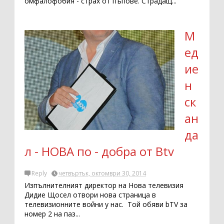
омфалофобия - страх от пъпове. Страдащ...
М
ед
ие
н
ск
ан
да
л - НОВА по - добра от Btv
Reply
четвъртък, октомври 30, 2014
Изпълнителният директор на Нова телевизия
Дидие Щосел отвори нова страница в
телевизионните войни у нас. Той обяви bTV за
номер 2 на паз...