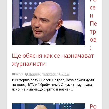
се
н
Пе
тр
ов
:
Ще обясня как се назначават
журналисти
Reply
вторник, февруари 11, 2014
В интервю за tv7 Росен Петров, каза тежки думи
по повод bTV и "Дрийм тим". О думите му стана
ясно, че има нещо скрито в назнач...
Ро