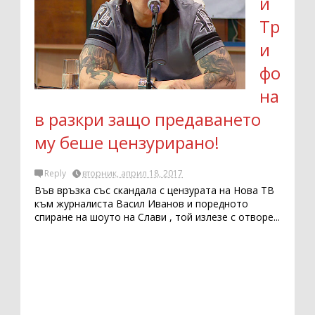
и
Тр
и
фо
на
в разкри защо предаването
му беше цензурирано!
Reply
вторник, април 18, 2017
Във връзка със скандала с цензурата на Нова ТВ
към журналиста Васил Иванов и поредното
спиране на шоуто на Слави , той излезе с отворе...