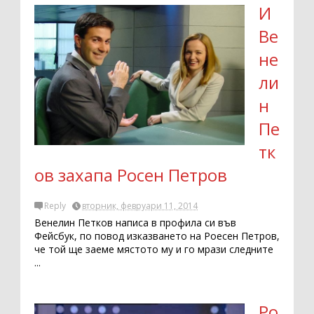
И
Ве
не
ли
н
Пе
тк
ов захапа Росен Петров
Reply
вторник, февруари 11, 2014
Венелин Петков написа в профила си във
Фейсбук, по повод изказването на Роесен Петров,
че той ще заеме мястото му и го мрази следните
...
Ро