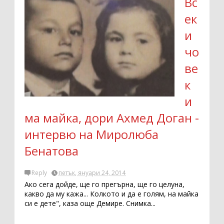
Вс
ек
и
чо
ве
к
и
ма майка, дори Ахмед Доган -
интервю на Миролюба
Бенатова
Reply
петък, януари 24, 2014
Ако сега дойде, ще го прегърна, ще го целуна,
какво да му кажа... Колкото и да е голям, на майка
си е дете", каза още Демире. Снимка...