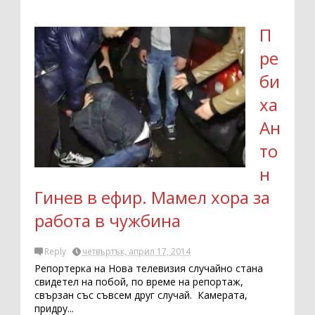
П
ре
би
ха
Ан
то
н
Гинев в ефир. Мамел хора за
работа в чужбина
Reply
четвъртък, април 17, 2014
Репортерка на Нова телевизия случайно стана
свидетел на побой, по време на репортаж,
свързан със съвсем друг случай. Камерата,
придру...