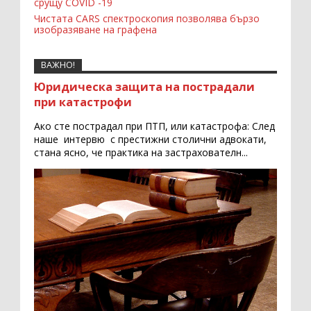
срущу COVID -19
Чистата CARS спектроскопия позволява бързо
изобразяване на графена
ВАЖНО!
Юридическа защита на пострадали
при катастрофи
Ако сте пострадал при ПТП, или катастрофа: След
наше интервю с престижни столични адвокати,
стана ясно, че практика на застрахователн...