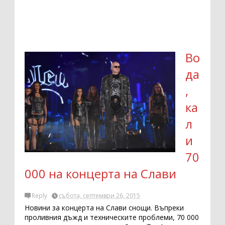
Во
да
,
ка
л
и
70
000 на концерта на Слави
Reply
събота, септември 26, 2015
Новини за концерта на Слави снощи. Въпреки
проливния дъжд и техническите проблеми, 70 000