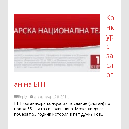
Ко
нк
ур
с
за
сл
ог
ан на БНТ
Reply
сряда, март 26, 2014
БНТ организира конкурс за послание (слоган) по
повод 55 - тата си годишнина. Може ли да се
поберат 55 години история в пет думи? Тов...