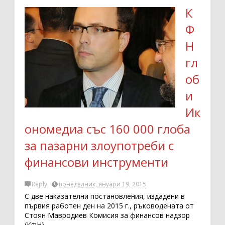
К
Ф
Н
гл
об
и
Ик
ономедиа със 160 000 глоба
за пазарни злоупотреби с
финансови инструменти
Reply
понеделник, януари 19, 2015
С две наказателни постановления, издадени в
първия работен ден на 2015 г., ръководената от
Стоян Мавродиев Комисия за финансов надзор
(КФН)...