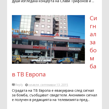
души изгледаха концерта на Слави Трифонов и ...
Си
гн
ал
за
бо
м
ба
в ТВ Европа
Reply
неделя, септември 13, 2015
Сградата на ТВ Европа е евакуирана след сигнал
за бомба, съобщават свидетели. Анонимен сигнал
е получен в редакцията на телевизията пред...