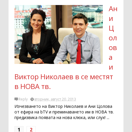
Ан
и
Ц
ол
ов
а
и
Виктор Николаев в се местят
в НОВА тв.
Reply
вторник, август 20, 2013
Изчезването на Виктор Николаев и Ани Цолова
от ефира на bTV и преминаването им в НОВА тв.
предизвика появата на нова клюка, или слух! ...
1
2