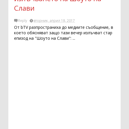
Слави
Reply
вторник, април 18, 2017
От bTV разпространиха до медиите съобщение, в
което обясняват защо тази вечер излъчват стар
епизод на "Шоуто на Слави": ...