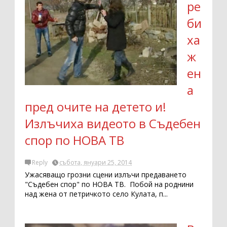
ре
би
ха
ж
ен
а
пред очите на детето и!
Излъчиха видеото в Съдебен
спор по НОВА ТВ
Reply
събота, януари 25, 2014
Ужасяващо грозни сцени излъчи предаването
"Съдебен спор" по НОВА ТВ. Побой на роднини
над жена от петричкото село Кулата, п...