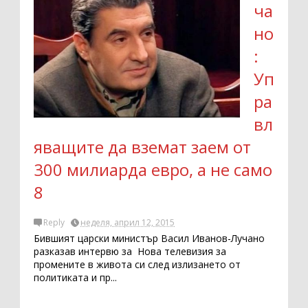
ча
но
:
Уп
ра
вл
яващите да вземат заем от
300 милиарда евро, а не само
8
Reply
неделя, април 12, 2015
Бившият царски министър Васил Иванов-Лучано
разказав интервю за Нова телевизия за
промените в живота си след излизането от
политиката и пр...