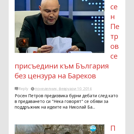
се
н
Пе
тр
ов
се
присъедини към България
без цензура на Бареков
Reply
понеделник, февруари 10, 2014
Росен Петров предизвика бурни дебати след като
в предаването си "Нека говорят" се обяви за
поддръжник на идеите на Николай Ба...
П