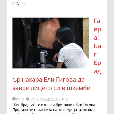
радва...
Га
вр
а:
Би
г
Бр
ад
ър накара Ели Гигова да
завре лицето си в шкембе
Reply
петък, октомври 31, 2014
"Биг брадър" се изгаври брутално с Ели Гигова.
Продуцентите заявиха на тв водещата, че има