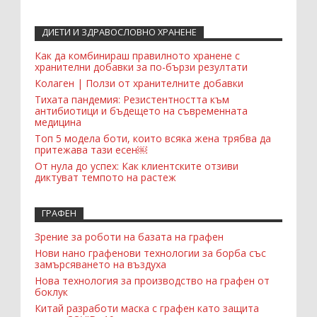
ДИЕТИ И ЗДРАВОСЛОВНО ХРАНЕНЕ
Recent Comments Widget
Как да комбинираш правилното хранене с
хранителни добавки за по-бързи резултати
Колаген | Ползи от хранителните добавки
Тихата пандемия: Резистентността към
антибиотици и бъдещето на съвременната
медицина
Топ 5 модела боти, които всяка жена трябва да
притежава тази есен￼
От нула до успех: Как клиентските отзиви
диктуват темпото на растеж
ГРАФЕН
Зрение за роботи на базата на графен
Нови нано графенови технологии за борба със
замърсяването на въздуха
Нова технология за производство на графен от
боклук
Китай разработи маска с графен като защита