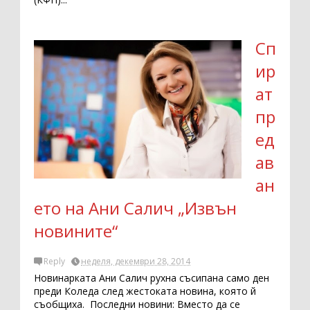
Сп
ир
ат
пр
ед
ав
ан
ето на Ани Салич „Извън
новините“
Reply
неделя, декември 28, 2014
Новинарката Ани Салич рухна съсипана само ден
преди Коледа след жестоката новина, която й
съобщиха. Последни новини: Вместо да се