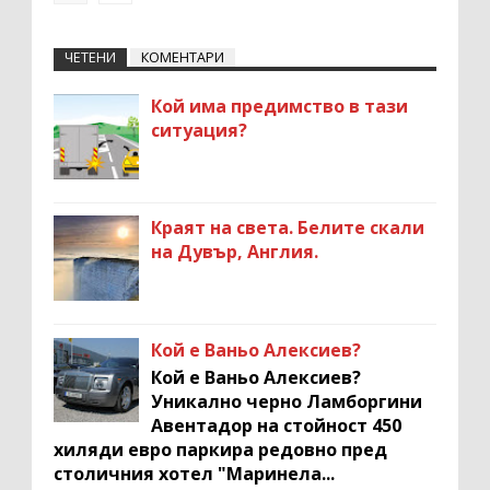
ЧЕТЕНИ
КОМЕНТАРИ
Кой има предимство в тази
ситуация?
Краят на света. Белите скали
на Дувър, Англия.
Кой е Ваньо Алексиев?
Кой е Ваньо Алексиев?
Уникално черно Ламборгини
Авентадор на стойност 450
хиляди евро паркира редовно пред
столичния хотел "Маринела...