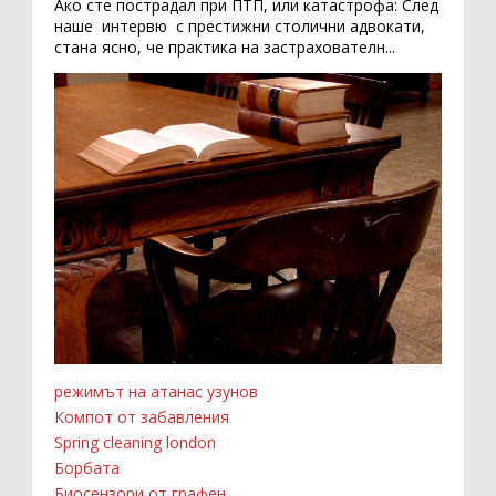
Ако сте пострадал при ПТП, или катастрофа: След
наше интервю с престижни столични адвокати,
стана ясно, че практика на застрахователн...
режимът на атанас узунов
Компот от забавления
Spring cleaning london
Борбата
Биосензори от графен