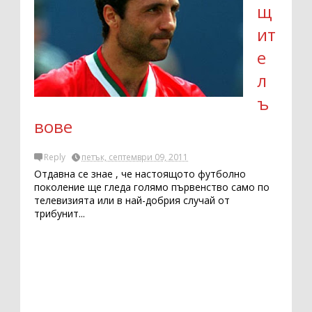
щ
ит
е
л
ъ
вове
Reply
петък, септември 09, 2011
Отдавна се знае , че настоящото футболно
поколение ще гледа голямо първенство само по
телевизията или в най-добрия случай от
трибунит...