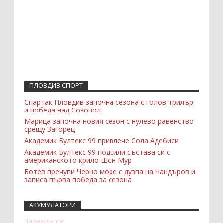
ПЛОВДИВ СПОРТ
Спартак Пловдив започна сезона с голов трилър
и победа над Созопол
Марица започна новия сезон с нулево равенство
срещу Загорец
Академик Бултекс 99 привлече Сола Адебиси
Академик Бултекс 99 подсили състава си с
американското крило Шон Мур
Ботев пречупи Черно море с дузпа на Чандъров и
записа първа победа за сезона
АКУМУЛАТОРИ
Зарежда се...