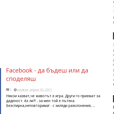
Facebook - да бъдеш или да
споделяш
2
неделя, април 03, 2011
Някои казват,че животът е игра. Други го приемат за
даденост. Аз ли?! - за мен той е пътека.
Безспирна,неповторима! - с хиляди разклонения, ...