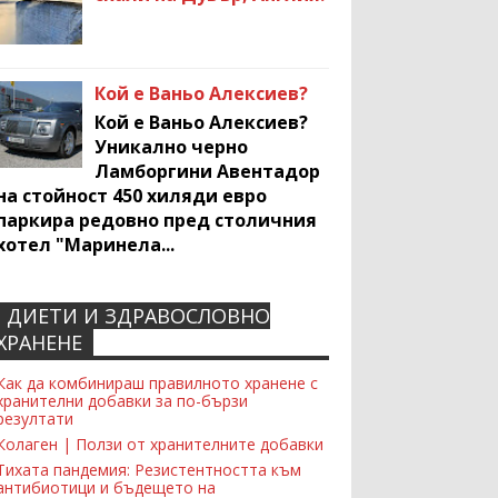
Кой е Ваньо Алексиев?
Кой е Ваньо Алексиев?
Уникално черно
Ламборгини Авентадор
на стойност 450 хиляди евро
паркира редовно пред столичния
хотел "Маринела...
ДИЕТИ И ЗДРАВОСЛОВНО
Recent Comments Widget
ХРАНЕНЕ
Как да комбинираш правилното хранене с
хранителни добавки за по-бързи
резултати
Колаген | Ползи от хранителните добавки
Тихата пандемия: Резистентността към
антибиотици и бъдещето на