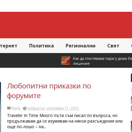
тернет
Политика
Регионални
Свят
Как да спестяваме пари у дома без големи
лишения
Любопитни приказки по
форумите
Reply
четвъртък, октомври 11, 2012
Traveler In Time Много пъти съм писал по въпроса, но
продължавам да се изумявам на някои разсъждения или
още по-лошо – на...