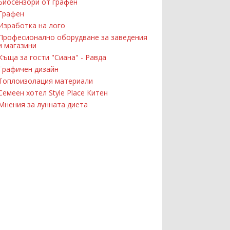
Биосензори от графен
Графен
Изработка на лого
Професионално оборудване за заведения
и магазини
Къща за гости "Сиана" - Равда
Графичен дизайн
Топлоизолация материали
Семеен хотел Style Place Китен
Мнения за лунната диета