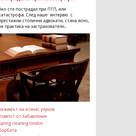
Ако сте пострадал при ПТП, или
катастрофа: След наше интервю с
престижни столични адвокати, стана ясно,
че практика на застрахователн...
режимът на атанас узунов
Компот от забавления
Spring cleaning london
Борбата