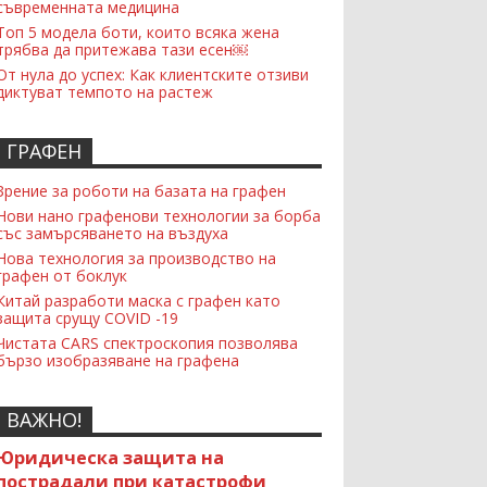
съвременната медицина
Топ 5 модела боти, които всяка жена
трябва да притежава тази есен￼
От нула до успех: Как клиентските отзиви
диктуват темпото на растеж
ГРАФЕН
Зрение за роботи на базата на графен
Нови нано графенови технологии за борба
със замърсяването на въздуха
Нова технология за производство на
графен от боклук
Китай разработи маска с графен като
защита срущу COVID -19
Чистата CARS спектроскопия позволява
бързо изобразяване на графена
ВАЖНО!
Юридическа защита на
пострадали при катастрофи