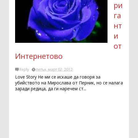
ри
га
нт
и
от
Интернетово
Reply
петък, март 02, 2012
Love Story Не ми се искаше да говоря за
убийството на Мирослава от Перник, но се налага
заради редица, да ги наречем ст...