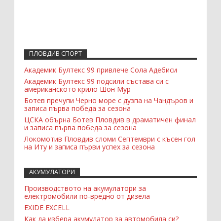
ПЛОВДИВ СПОРТ
Академик Бултекс 99 привлече Сола Адебиси
Академик Бултекс 99 подсили състава си с
американското крило Шон Мур
Ботев пречупи Черно море с дузпа на Чандъров и
записа първа победа за сезона
ЦСКА обърна Ботев Пловдив в драматичен финал
и записа първа победа за сезона
Локомотив Пловдив сломи Септември с късен гол
на Иту и записа първи успех за сезона
АКУМУЛАТОРИ
Производството на акумулатори за
електромобили по-вредно от дизела
EXIDE EXCELL
Как да избера акумулатор за автомобила си?