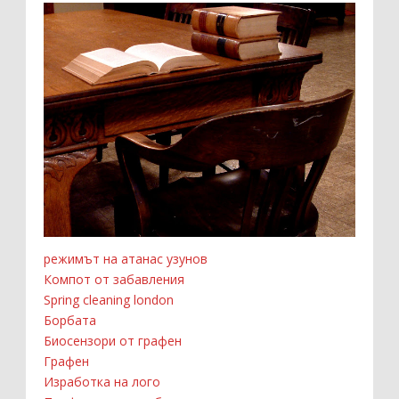
режимът на атанас узунов
Компот от забавления
Spring cleaning london
Борбата
Биосензори от графен
Графен
Изработка на лого