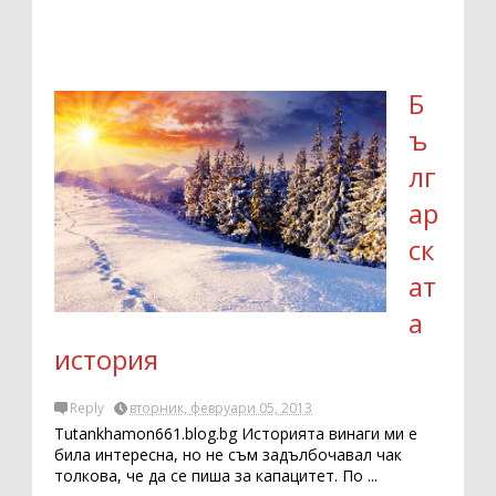
Б
ъ
лг
ар
ск
ат
а
история
Reply
вторник, февруари 05, 2013
Tutankhamon661.blog.bg Историята винаги ми е
била интересна, но не съм задълбочавал чак
толкова, че да се пиша за капацитет. По ...