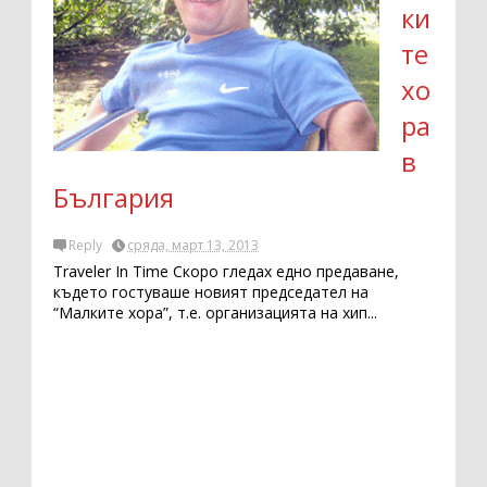
ки
те
хо
ра
в
България
Reply
сряда, март 13, 2013
Traveler In Time Скоро гледах едно предаване,
където гостуваше новият председател на
“Mалките хора”, т.е. организацията на хип...