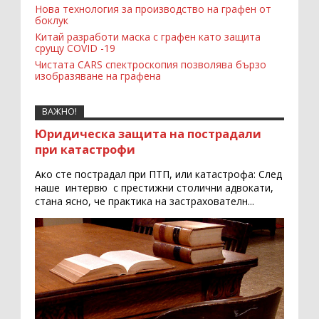
Нова технология за производство на графен от
боклук
Китай разработи маска с графен като защита
срущу COVID -19
Чистата CARS спектроскопия позволява бързо
изобразяване на графена
ВАЖНО!
Юридическа защита на пострадали
при катастрофи
Ако сте пострадал при ПТП, или катастрофа: След
наше интервю с престижни столични адвокати,
стана ясно, че практика на застрахователн...