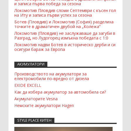
и записа първа победа за сезона
Локомотив Пловдив сломи Септември с късен гол
на Иту и записа първи успех за сезона
Ботев (Пловдив) и Локомотив (София) разделиха
точките в драматичен двубой на „Колежа“
Локомотив (Пловдив) не заслужаваше да загуби в
Разград, но Лудогорец измъкна победата с 1:0
Локомотив надви Ботев в историческо дерби и си
осигури бараж за Европа
АКУМУЛАТОРИ
Производството на акумулатори за
електромобили по-вредно от дизела
EXIDE EXCELL
Как да избера акумулатор за автомобила си?
Акумулаторите Vesna
Немските акумулатори Hagen
STYLE PLACE КИТЕН