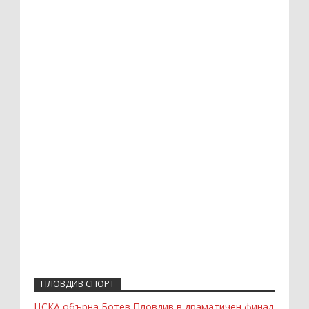
ПЛОВДИВ СПОРТ
ЦСКА обърна Ботев Пловдив в драматичен финал