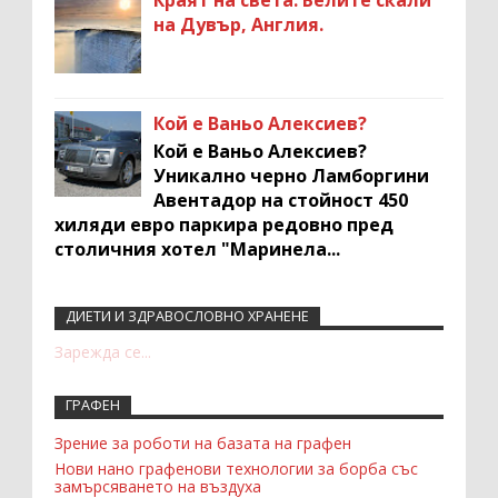
на Дувър, Англия.
Кой е Ваньо Алексиев?
Кой е Ваньо Алексиев?
Уникално черно Ламборгини
Авентадор на стойност 450
хиляди евро паркира редовно пред
столичния хотел "Маринела...
ДИЕТИ И ЗДРАВОСЛОВНО ХРАНЕНЕ
Recent Comments Widget
Зарежда се...
ГРАФЕН
Зрение за роботи на базата на графен
Нови нано графенови технологии за борба със
замърсяването на въздуха