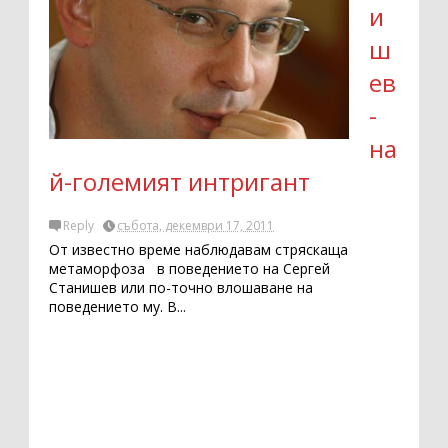
и
ш
ев
-
на
й-големият интригант
Reply
събота, декември 17, 2011
От известно време наблюдавам стряскаща
метаморфоза в поведението на Сергей
Станишев или по-точно влошаване на
поведението му. В...