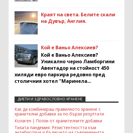
Краят на света. Белите скали
на Дувър, Англия.
Кой е Ваньо Алексиев?
Кой е Ваньо Алексиев?
Уникално черно Ламборгини
Авентадор на стойност 450
хиляди евро паркира редовно пред
столичния хотел "Маринела...
ДИЕТИ И ЗДРАВОСЛОВНО ХРАНЕНЕ
Recent Comments Widget
Как да комбинираш правилното хранене с
хранителни добавки за по-бързи резултати
Колаген | Ползи от хранителните добавки
Тихата пандемия: Резистентността към
антибиотици и бъдещето на съвременната