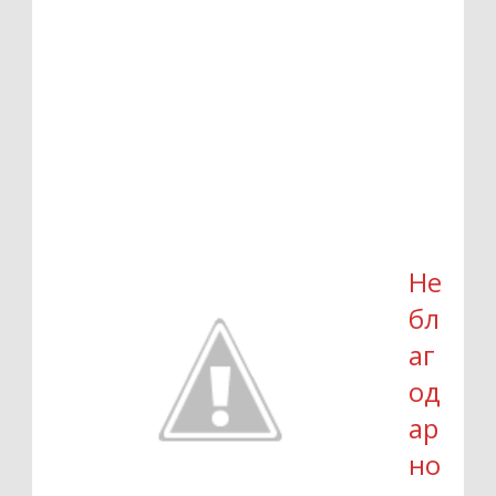
Не
бл
аг
од
ар
но