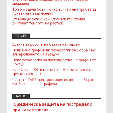
медицина
Топ 5 модела боти, които всяка жена трябва да
притежава тази есен￼
От нула до успех: Как клиентските отзиви
диктуват темпото на растеж
ГРАФЕН
Зрение за роботи на базата на графен
Нови нано графенови технологии за борба със
замърсяването на въздуха
Нова технология за производство на графен от
боклук
Китай разработи маска с графен като защита
срущу COVID -19
Чистата CARS спектроскопия позволява бързо
изобразяване на графена
ВАЖНО!
Юридическа защита на пострадали
при катастрофи