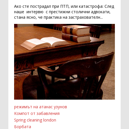
Ако сте пострадал при ПТП, или катастрофа: След
наше интервю с престижни столични адвокати,
стана ясно, че практика на застрахователн...
режимът на атанас узунов
Компот от забавления
Spring cleaning london
Борбата