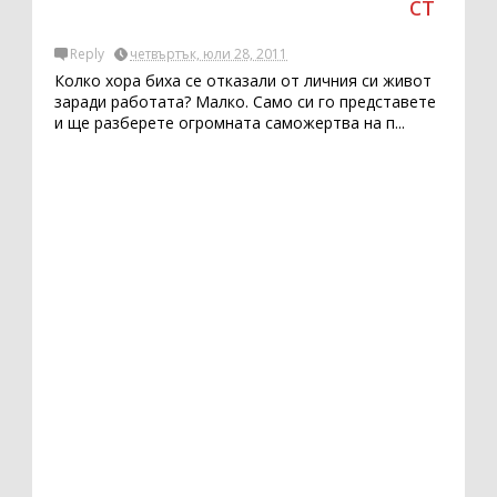
ст
Reply
четвъртък, юли 28, 2011
Колко хора биха се отказали от личния си живот
заради работата? Малко. Само си го представете
и ще разберете огромната саможертва на п...