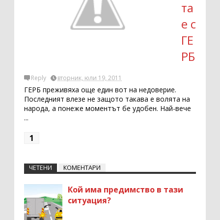
та
е с
ГЕ
РБ
Reply
вторник, юли 19, 2011
ГЕРБ преживяха още един вот на недоверие.
Последният влезе не защото такава е волята на
народа, а понеже моментът бе удобен. Най-вече
...
1
ЧЕТЕНИ
КОМЕНТАРИ
Кой има предимство в тази
ситуация?