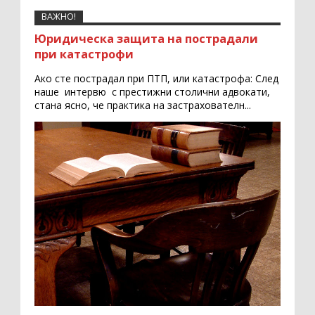
ВАЖНО!
Юридическа защита на пострадали
при катастрофи
Ако сте пострадал при ПТП, или катастрофа: След
наше интервю с престижни столични адвокати,
стана ясно, че практика на застрахователн...