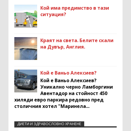
Кой има предимство в тази
ситуация?
Краят на света. Белите скали
на Дувър, Англия.
Кой е Ваньо Алексиев?
Кой е Ваньо Алексиев?
Уникално черно Ламборгини
Авентадор на стойност 450
хиляди евро паркира редовно пред
столичния хотел "Маринела...
ДИЕТИ И ЗДРАВОСЛОВНО ХРАНЕНЕ
Recent Comments Widget