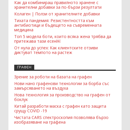
Как да комбинираш правилното хранене с
хранителни добавки за по-бързи резултати
Колаген | Ползи от хранителните добавки
Тихата пандемия: Резистентността към
антибиотици и бъдещето на съвременната
медицина
Топ 5 модела боти, които всяка жена трябва да
притежава тази есен￼
От нула до успех: Как клиентските отзиви
диктуват темпото на растеж
ГРАФЕН
Зрение за роботи на базата на графен
Нови нано графенови технологии за борба със
замърсяването на въздуха
Нова технология за производство на графен от
боклук
Китай разработи маска с графен като защита
срущу COVID -19
Чистата CARS спектроскопия позволява бързо
изобразяване на графена