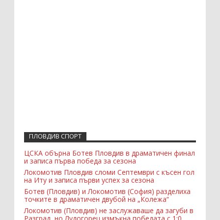
ПЛОВДИВ СПОРТ
ЦСКА обърна Ботев Пловдив в драматичен финал
и записа първа победа за сезона
Локомотив Пловдив сломи Септември с късен гол
на Иту и записа първи успех за сезона
Ботев (Пловдив) и Локомотив (София) разделиха
точките в драматичен двубой на „Колежа“
Локомотив (Пловдив) не заслужаваше да загуби в
Разград, но Лудогорец измъкна победата с 1:0