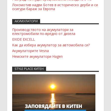
Локомотив надви Ботев в историческо дерби и си
осигури бараж за Европа
АКУМУЛАТОРИ
Производството на акумулатори за
електромобили по-вредно от дизела
EXIDE EXCELL
Как да избера акумулатор за автомобила си?
Акумулаторите Vesna
Немските акумулатори Hagen
STYLE PLACE КИТЕН