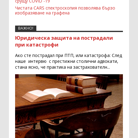
срущу COVID -19
Чистата CARS спектроскопия позволява бързо
изобразяване на графена
ВАЖНО!
Юридическа защита на пострадали
при катастрофи
Ако сте пострадал при ПТП, или катастрофа: След
наше интервю с престижни столични адвокати,
стана ясно, че практика на застрахователн...