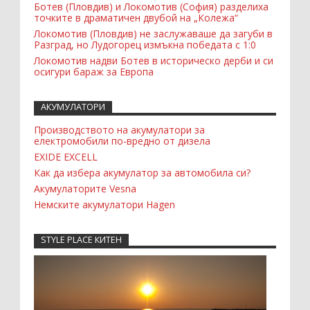
Ботев (Пловдив) и Локомотив (София) разделиха
точките в драматичен двубой на „Колежа“
Локомотив (Пловдив) не заслужаваше да загуби в
Разград, но Лудогорец измъкна победата с 1:0
Локомотив надви Ботев в историческо дерби и си
осигури бараж за Европа
АКУМУЛАТОРИ
Производството на акумулатори за
електромобили по-вредно от дизела
EXIDE EXCELL
Как да избера акумулатор за автомобила си?
Акумулаторите Vesna
Немските акумулатори Hagen
STYLE PLACE КИТЕН