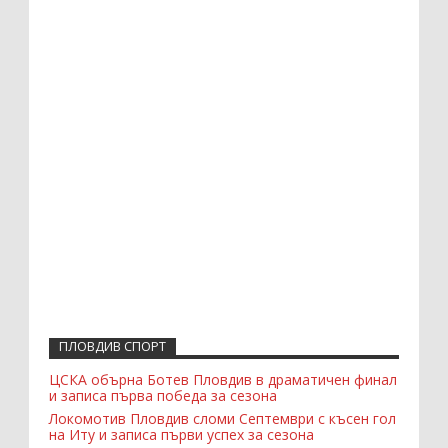
ПЛОВДИВ СПОРТ
ЦСКА обърна Ботев Пловдив в драматичен финал
и записа първа победа за сезона
Локомотив Пловдив сломи Септември с късен гол
на Иту и записа първи успех за сезона