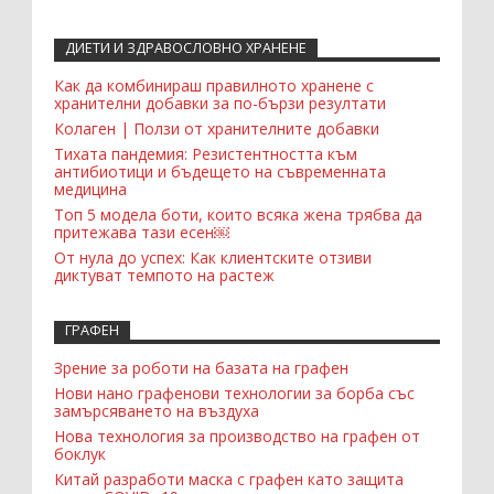
ДИЕТИ И ЗДРАВОСЛОВНО ХРАНЕНЕ
Recent Comments Widget
Как да комбинираш правилното хранене с
хранителни добавки за по-бързи резултати
Колаген | Ползи от хранителните добавки
Тихата пандемия: Резистентността към
антибиотици и бъдещето на съвременната
медицина
Топ 5 модела боти, които всяка жена трябва да
притежава тази есен￼
От нула до успех: Как клиентските отзиви
диктуват темпото на растеж
ГРАФЕН
Зрение за роботи на базата на графен
Нови нано графенови технологии за борба със
замърсяването на въздуха
Нова технология за производство на графен от
боклук
Китай разработи маска с графен като защита