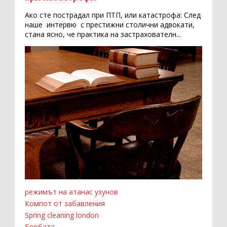
Ако сте пострадал при ПТП, или катастрофа: След
наше интервю с престижни столични адвокати,
стана ясно, че практика на застрахователн...
режимът на атанас узунов
Компот от забавления
Spring cleaning london
Борбата