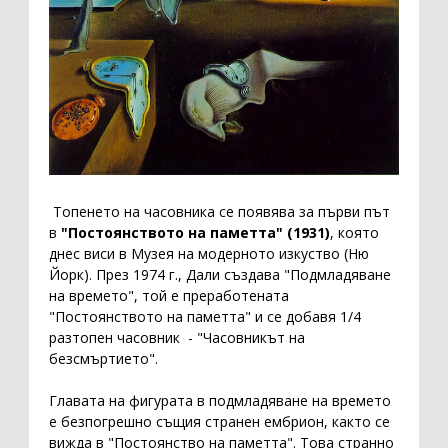
Топенето на часовника се появява за първи път
в
"Постоянството на паметта" (1931)
, която
днес виси в Музея на модерното изкуство (Ню
Йорк). През 1974 г., Дали създава "Подмладяване
на времето", той е преработената
"Постоянството на паметта" и се добавя 1/4
разтопен часовник - "Часовникът на
безсмъртието".
Главата на фигурата в подмладяване на времето
е безпогрешно същия странен ембрион, както се
вижда в "Постоянство на паметта". Това странно