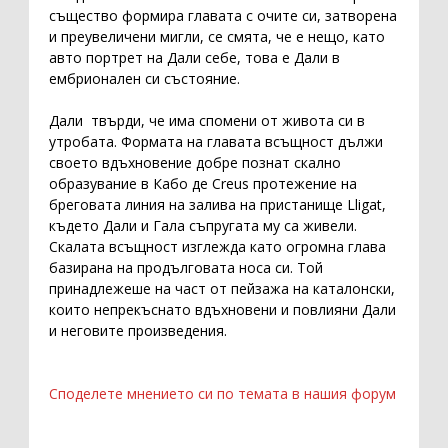
същество формира главата с очите си, затворена
и преувеличени мигли, се смята, че е нещо, като
авто портрет на Дали себе, това е Дали в
ембрионален си състояние.
Дали твърди, че има спомени от живота си в
утробата. Формата на главата всъщност дължи
своето вдъхновение добре познат скално
образувание в Кабо де Creus протежение на
бреговата линия на залива на пристанище Lligat,
където Дали и Гала съпругата му са живели.
Скалата всъщност изглежда като огромна глава
базирана на продълговата носа си. Той
принадлежеше на част от пейзажа на каталонски,
които непрекъснато вдъхновени и повлияни Дали
и неговите произведения.
Споделете мнението си по темата в нашия форум