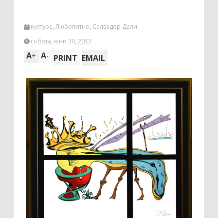
култура
,
Любопитно
,
Салвадор Дали
събота, юни 30, 2012
A
A
+
-
PRINT
EMAIL