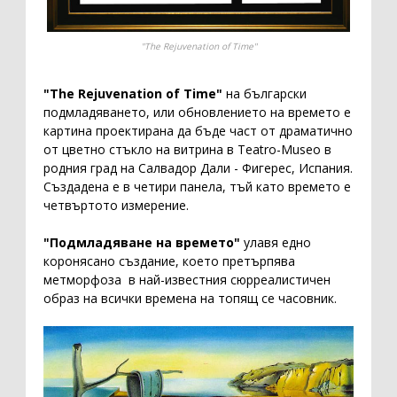
"
The Rejuvenation of Time"
"The Rejuvenation of Time"
на български
подмладяването, или обновлението на времето е
картина проектирана да бъде част от драматично
от цветно стъкло на витрина в Teatro-Museo в
родния град на Салвадор Дали - Фигерес, Испания.
Създадена е в четири панела, тъй като времето е
четвъртото измерение.
"Подмладяване на времето"
улавя едно
коронясано създание, което претърпява
метморфоза в най-известния сюрреалистичен
образ на всички времена на топящ се часовник.