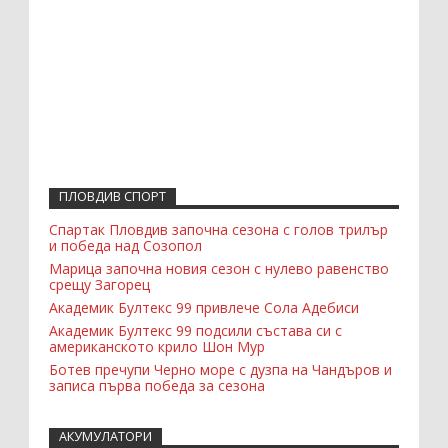
ПЛОВДИВ СПОРТ
Спартак Пловдив започна сезона с голов трилър
и победа над Созопол
Марица започна новия сезон с нулево равенство
срещу Загорец
Академик Бултекс 99 привлече Сола Адебиси
Академик Бултекс 99 подсили състава си с
американското крило Шон Мур
Ботев пречупи Черно море с дузпа на Чандъров и
записа първа победа за сезона
АКУМУЛАТОРИ