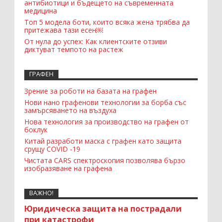
антибиотици и бъдещето на съвременната
медицина
Топ 5 модела боти, които всяка жена трябва да
притежава тази есен￼
От нула до успех: Как клиентските отзиви
диктуват темпото на растеж
ГРАФЕН
Зрение за роботи на базата на графен
Нови нано графенови технологии за борба със
замърсяването на въздуха
Нова технология за производство на графен от
боклук
Китай разработи маска с графен като защита
срущу COVID -19
Чистата CARS спектроскопия позволява бързо
изобразяване на графена
ВАЖНО!
Юридическа защита на пострадали
при катастрофи