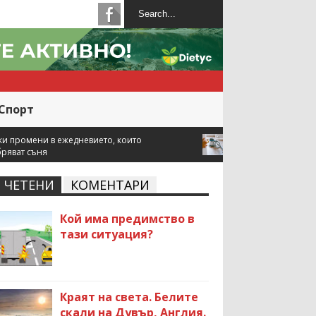
Спорт
 които
Как разположението на жилището влияе върху
ремонт?
ЧЕТЕНИ
КОМЕНТАРИ
Кой има предимство в
тази ситуация?
Краят на света. Белите
скали на Дувър, Англия.