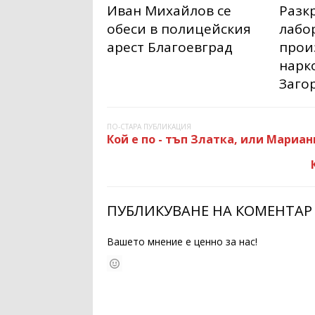
Иван Михайлов се
Разк
обеси в полицейския
лабо
арест Благоевград
прои
нарк
Заго
ПО-СТАРА ПУБЛИКАЦИЯ
Кой е по - тъп Златка, или Мариан
ПУБЛИКУВАНЕ НА КОМЕНТАР
Вашето мнение е ценно за нас!