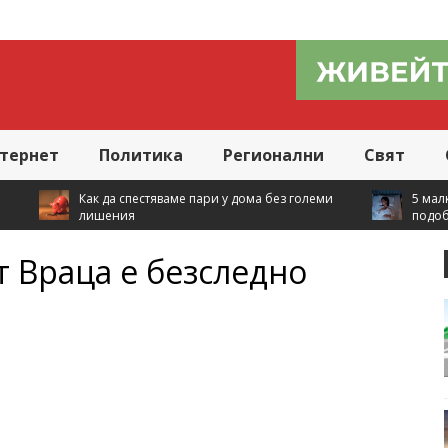
тернет
Политика
Регионални
Свят
ваме пари у дома без големи
5 малки промени в ежедневието,
подобряват съня
 Враца е безследно