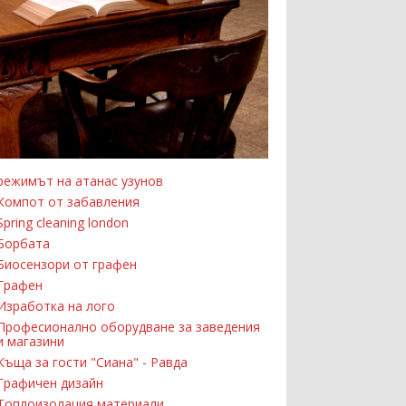
режимът на атанас узунов
Компот от забавления
Spring cleaning london
Борбата
Биосензори от графен
Графен
Изработка на лого
Професионално оборудване за заведения
и магазини
Къща за гости "Сиана" - Равда
Графичен дизайн
Топлоизолация материали