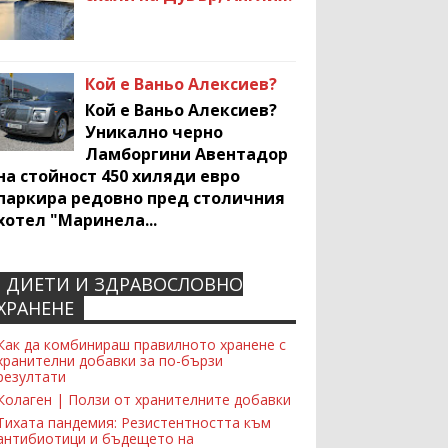
Кой е Ваньо Алексиев?
Кой е Ваньо Алексиев?
Уникално черно
Ламборгини Авентадор
на стойност 450 хиляди евро
паркира редовно пред столичния
хотел "Маринела...
ДИЕТИ И ЗДРАВОСЛОВНО
Recent Comments Widget
ХРАНЕНЕ
Как да комбинираш правилното хранене с
хранителни добавки за по-бързи
резултати
Колаген | Ползи от хранителните добавки
Тихата пандемия: Резистентността към
антибиотици и бъдещето на