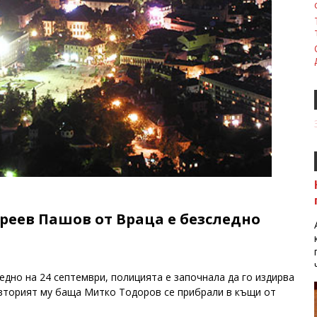
еев Пашов от Враца е безследно
едно на 24 септември, полицията е започнала да го издирва
и вторият му баща Митко Тодоров се прибрали в къщи от