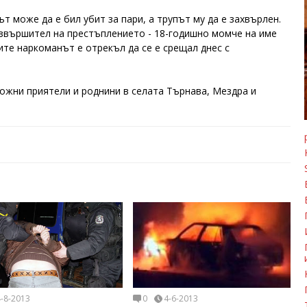
т може да е бил убит за пари, а трупът му да е захвърлен.
звършител на престъплението - 18-годишно момче на име
аите наркоманът е отрекъл да се е срещал днес с
ожни приятели и роднини в селата Търнава, Мездра и
4-8-2013
0
4-6-2013