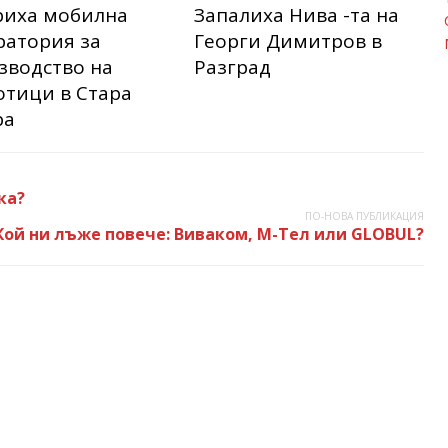
риха мобилна
Запалиха Нива -та на
ратория за
Георги Димитров в
зводство на
Разград
отици в Стара
ра
ка?
ПО-НОВА ПУБЛИКАЦИЯ
Кой ни лъже повече: Виваком, М-Тел или GLOBUL?