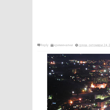
Reply
криминални
сряда, октомври 24, 