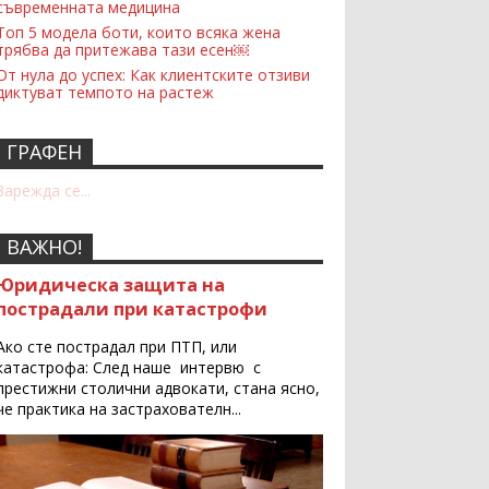
съвременната медицина
Топ 5 модела боти, които всяка жена
трябва да притежава тази есен￼
От нула до успех: Как клиентските отзиви
диктуват темпото на растеж
ГРАФЕН
Зарежда се...
ВАЖНО!
Юридическа защита на
пострадали при катастрофи
Ако сте пострадал при ПТП, или
катастрофа: След наше интервю с
престижни столични адвокати, стана ясно,
че практика на застрахователн...