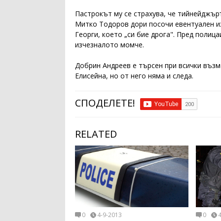
Пастрокът му се страхува, че тийнейджъръ
Митко Тодоров дори посочи евентуален и
Георги, което „си бие дрога". Пред полиц
изчезналото момче.
Добрин Андреев е търсен при всички възм
Елисейна, но от него няма и следа.
СПОДЕЛЕТЕ!
RELATED
0
4-9-2013
0