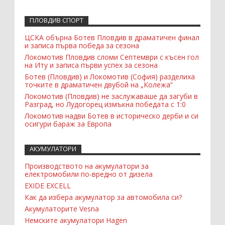
ПЛОВДИВ СПОРТ
ЦСКА обърна Ботев Пловдив в драматичен финал
и записа първа победа за сезона
Локомотив Пловдив сломи Септември с късен гол
на Иту и записа първи успех за сезона
Ботев (Пловдив) и Локомотив (София) разделиха
точките в драматичен двубой на „Колежа“
Локомотив (Пловдив) не заслужаваше да загуби в
Разград, но Лудогорец измъкна победата с 1:0
Локомотив надви Ботев в историческо дерби и си
осигури бараж за Европа
АКУМУЛАТОРИ
Производството на акумулатори за
електромобили по-вредно от дизела
EXIDE EXCELL
Как да избера акумулатор за автомобила си?
Акумулаторите Vesna
Немските акумулатори Hagen