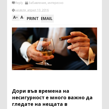
Reply
Забавление
,
интересно
неделя, април 10, 2016
A
A
+
-
PRINT
EMAIL
Дори във времена на
несигурност е много важно да
гледате на нещата в