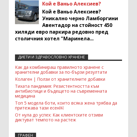
Кой е Ваньо Алексиев?
Кой е Ваньо Алексиев?
Уникално черно Ламборгини
Авентадор на стойност 450
хиляди евро паркира редовно пред
столичния хотел "Маринела...
ДИЕТИ И ЗДРАВОСЛОВНО ХРАНЕНЕ
Recent Comments Widget
Как да комбинираш правилното хранене с
хранителни добавки за по-бързи резултати
Колаген | Ползи от хранителните добавки
Тихата пандемия: Резистентността към
антибиотици и бъдещето на съвременната
медицина
Топ 5 модела боти, които всяка жена трябва да
притежава тази есен￼
От нула до успех: Как клиентските отзиви
диктуват темпото на растеж
ГРАФЕН