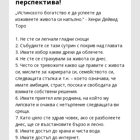
перспектива!
„Истинското богатство е да успеете да
изживеете живота си напълно.” - Хенри Дейвид
Торо
1. Не сте си легнали гладни снощи
2. Събудихте се тази сутрин с покрив над главата.
3. Имате избор какви дрехи да облечете.
4. Не сте се страхували за живота си днес.
5. Често се тревожите какво ще правите с живота
си, мислите за: кариерата си, семейството си,
следващата стъпка и т.н. – което означава, че
имате амбиция, страст, посока и свободата да
взимате собствени решения.
6. Имате приятел или роднина, на който му
липсвате и очаква с нетърпение следващата ви
среща.
7. Като цяло сте здрав човек, ако се разболеете
днес, ще се възстановите бързо и лесно.
8. Имате достъп до храна и чиста вода.
9. Имате достъп до интернет.