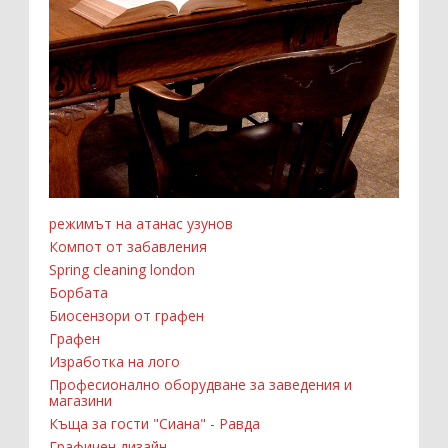
режимът на атанас узунов
Компот от забавления
Spring cleaning london
Борбата
Биосензори от графен
Графен
Изработка на лого
Професионално оборудване за заведения и
магазини
Къща за гости "Сиана" - Равда
Графичен дизайн