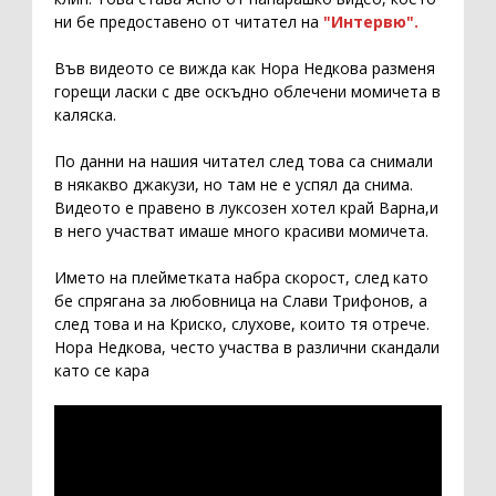
ни бе предоставено от читател на
"Интервю".
Във видеото се вижда как Нора Недкова разменя
горещи ласки с две оскъдно облечени момичета в
каляска.
По данни на нашия читател след това са снимали
в някакво джакузи, но там не е успял да снима.
Видеото е правено в луксозен хотел край Варна,и
в него участват имаше много красиви момичета.
Името на плейметката набра скорост, след като
бе спрягана за любовница на Слави Трифонов, а
след това и на Криско, слухове, които тя отрече.
Нора Недкова, често участва в различни скандали
като се кара