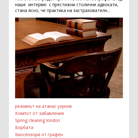
наше интервю с престижни столични адвокати,
стана ясно, че практика на застрахователн...
режимът на атанас узунов
Компот от забавления
Spring cleaning london
Борбата
Биосензори от графен