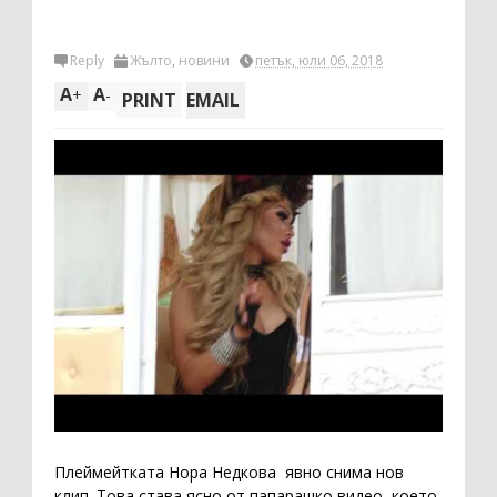
Reply
Жълто
,
новини
петък, юли 06, 2018
A
A
+
-
PRINT
EMAIL
Плеймейтката Нора Недкова явно снима нов
клип. Това става ясно от папарашко видео, което