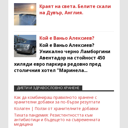
Краят на света. Белите скали
на Дувър, Англия.
Кой е Ваньо Алексиев?
Кой е Ваньо Алексиев?
Уникално черно Ламборгини
Авентадор на стойност 450
хиляди евро паркира редовно пред
столичния хотел "Маринела...
ДИЕТИ И ЗДРАВОСЛОВНО ХРАНЕНЕ
Recent Comments Widget
Как да комбинираш правилното хранене с
хранителни добавки за по-бързи резултати
Колаген | Ползи от хранителните добавки
Тихата пандемия: Резистентността към
антибиотици и бъдещето на съвременната
медицина