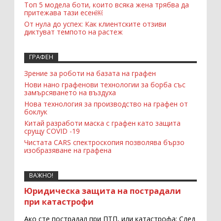
Топ 5 модела боти, които всяка жена трябва да
притежава тази есен￼
От нула до успех: Как клиентските отзиви
диктуват темпото на растеж
ГРАФЕН
Зрение за роботи на базата на графен
Нови нано графенови технологии за борба със
замърсяването на въздуха
Нова технология за производство на графен от
боклук
Китай разработи маска с графен като защита
срущу COVID -19
Чистата CARS спектроскопия позволява бързо
изобразяване на графена
ВАЖНО!
Юридическа защита на пострадали
при катастрофи
Ако сте пострадал при ПТП, или катастрофа: След