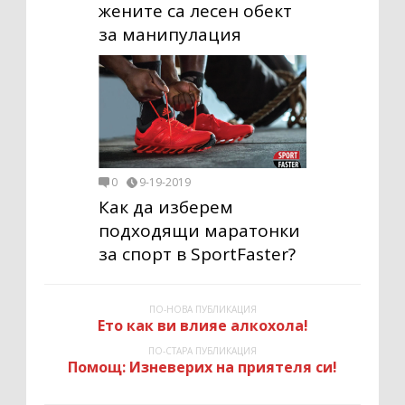
жените са лесен обект
за манипулация
0
9-19-2019
Как да изберем
подходящи маратонки
за спорт в SportFaster?
ПО-НОВА ПУБЛИКАЦИЯ
Ето как ви влияе алкохола!
ПО-СТАРА ПУБЛИКАЦИЯ
Помощ: Изневерих на приятеля си!