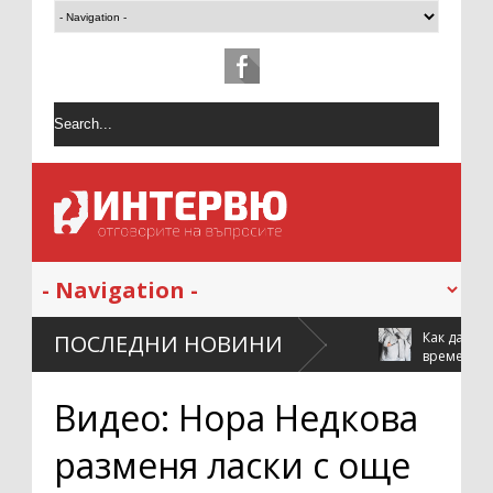
ожността на почистването след
Как да поддържаме халата си м
ПОСЛЕДНИ НОВИНИ
време
Видео: Нора Недкова
разменя ласки с още