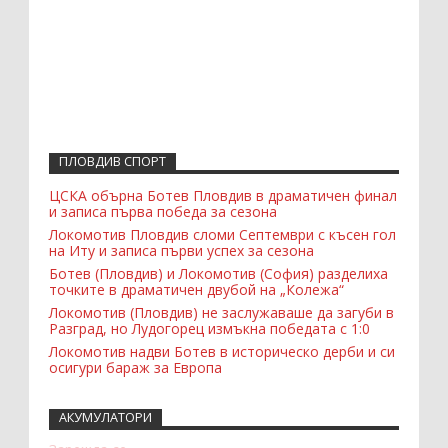
ПЛОВДИВ СПОРТ
ЦСКА обърна Ботев Пловдив в драматичен финал
и записа първа победа за сезона
Локомотив Пловдив сломи Септември с късен гол
на Иту и записа първи успех за сезона
Ботев (Пловдив) и Локомотив (София) разделиха
точките в драматичен двубой на „Колежа“
Локомотив (Пловдив) не заслужаваше да загуби в
Разград, но Лудогорец измъкна победата с 1:0
Локомотив надви Ботев в историческо дерби и си
осигури бараж за Европа
АКУМУЛАТОРИ