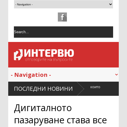
лки промени в ежедневието, които
Как разположениет
ПОСЛЕДНИ НОВИНИ
бряват съня
ремонт?
те за
Дигиталното
пазаруване става все