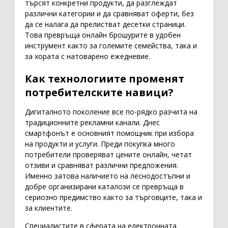
търсят конкретни продукти, да разглеждат
различни категории и да сравняват оферти, без
да се налага да прелистват десетки страници.
Това превръща онлайн брошурите в удобен
инструмент както за големите семейства, така и
за хората с натоварено ежедневие.
Как технологиите променят
потребителските навици?
Дигиталното поколение все по-рядко разчита на
традиционните рекламни канали. Днес
смартфонът е основният помощник при избора
на продукти и услуги. Преди покупка много
потребители проверяват цените онлайн, четат
отзиви и сравняват различни предложения.
Именно затова наличието на леснодостъпни и
добре организирани каталози се превръща в
сериозно предимство както за търговците, така и
за клиентите.
Специалистите в сферата на електронната