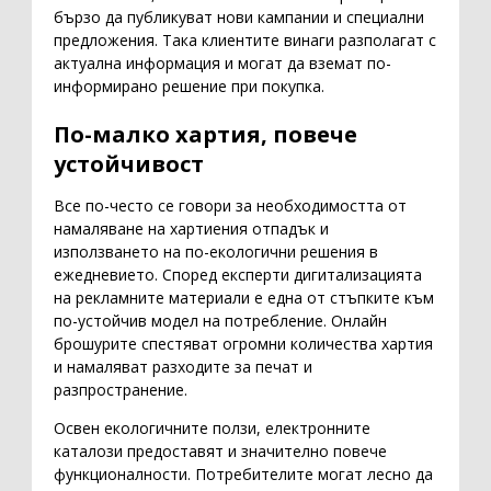
бързо да публикуват нови кампании и специални
предложения. Така клиентите винаги разполагат с
актуална информация и могат да вземат по-
информирано решение при покупка.
По-малко хартия, повече
устойчивост
Все по-често се говори за необходимостта от
намаляване на хартиения отпадък и
използването на по-екологични решения в
ежедневието. Според експерти дигитализацията
на рекламните материали е една от стъпките към
по-устойчив модел на потребление. Онлайн
брошурите спестяват огромни количества хартия
и намаляват разходите за печат и
разпространение.
Освен екологичните ползи, електронните
каталози предоставят и значително повече
функционалности. Потребителите могат лесно да