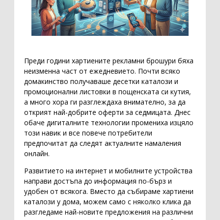
Преди години хартиените рекламни брошури бяха
неизменна част от ежедневието. Почти всяко
домакинство получаваше десетки каталози и
промоционални листовки в пощенската си кутия,
а много хора ги разглеждаха внимателно, за да
открият най-добрите оферти за седмицата. Днес
обаче дигиталните технологии промениха изцяло
този навик и все повече потребители
предпочитат да следят актуалните намаления
онлайн.
Развитието на интернет и мобилните устройства
направи достъпа до информация по-бърз и
удобен от всякога. Вместо да събираме хартиени
каталози у дома, можем само с няколко клика да
разгледаме най-новите предложения на различни