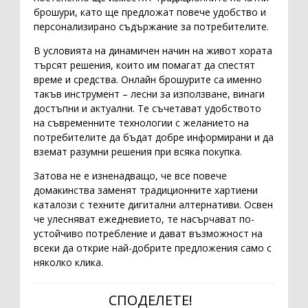
брошури, като ще предложат повече удобство и
персонализирано съдържание за потребителите.
В условията на динамичен начин на живот хората
търсят решения, които им помагат да спестят
време и средства. Онлайн брошурите са именно
такъв инструмент – лесни за използване, винаги
достъпни и актуални. Те съчетават удобството
на съвременните технологии с желанието на
потребителите да бъдат добре информирани и да
вземат разумни решения при всяка покупка.
Затова не е изненадващо, че все повече
домакинства заменят традиционните хартиени
каталози с техните дигитални алтернативи. Освен
че улесняват ежедневието, те насърчават по-
устойчиво потребление и дават възможност на
всеки да открие най-добрите предложения само с
няколко клика.
СПОДЕЛЕТЕ!