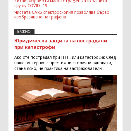
Китай разработи маска с графен като защита
срущу COVID -19
Чистата CARS спектроскопия позволява бързо
изобразяване на графена
ВАЖНО!
Юридическа защита на пострадали
при катастрофи
Ако сте пострадал при ПТП, или катастрофа: След
наше интервю с престижни столични адвокати,
стана ясно, че практика на застрахователн...