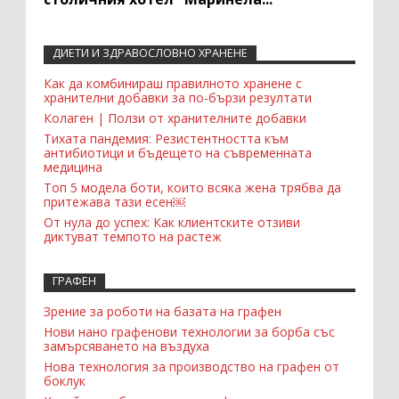
ДИЕТИ И ЗДРАВОСЛОВНО ХРАНЕНЕ
Recent Comments Widget
Как да комбинираш правилното хранене с
хранителни добавки за по-бързи резултати
Колаген | Ползи от хранителните добавки
Тихата пандемия: Резистентността към
антибиотици и бъдещето на съвременната
медицина
Топ 5 модела боти, които всяка жена трябва да
притежава тази есен￼
От нула до успех: Как клиентските отзиви
диктуват темпото на растеж
ГРАФЕН
Зрение за роботи на базата на графен
Нови нано графенови технологии за борба със
замърсяването на въздуха
Нова технология за производство на графен от
боклук