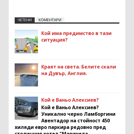
ЧЕТЕНИ
КОМЕНТАРИ
Кой има предимство в тази
ситуация?
Краят на света. Белите скали
на Дувър, Англия.
Кой е Ваньо Алексиев?
Кой е Ваньо Алексиев?
Уникално черно Ламборгини
Авентадор на стойност 450
хиляди евро паркира редовно пред
столичния хотел "Маринела...