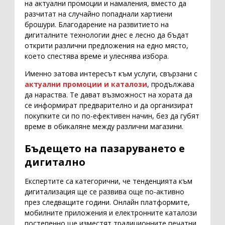
на актуални промоции и намаления, вместо да
разчитат на случайно попаднали хартиени
брошури. Благодарение на развитието на
дигиталните технологии днес е лесно да бъдат
открити различни предложения на едно място,
което спестява време и улеснява избора.
Именно затова интересът към услуги, свързани с
актуални промоции и каталози
, продължава
да нараства. Те дават възможност на хората да
се информират предварително и да организират
покупките си по по-ефективен начин, без да губят
време в обикаляне между различни магазини.
Бъдещето на пазаруването е
дигитално
Експертите са категорични, че тенденцията към
дигитализация ще се развива още по-активно
през следващите години. Онлайн платформите,
мобилните приложения и електронните каталози
постепенно ще изместят традиционните печатни