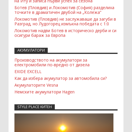
на Иту и записа първи успех за сезона
Ботев (Пловдив) и Локомотив (София) разделиха
точките в драматичен двубой на „Колежа“
Локомотив (Пловдив) не заслужаваше да загуби в
Разград, но Лудогорец измъкна победата с 1:0
Локомотив надви Ботев в историческо дерби и си
осигури бараж за Европа
АКУМУЛАТОРИ
Производството на акумулатори за
електромобили по-вредно от дизела
EXIDE EXCELL
Как да избера акумулатор за автомобила си?
Акумулаторите Vesna
Немските акумулатори Hagen
STYLE PLACE КИТЕН