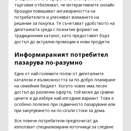
търговия отбелязват, че интерактивните онлайн
брошури повишават ангажираността на
потребителите и улесняват вземането на
решение за покупка. Те съчетават удобството на
дигиталната среда с познатия формат на
традиционния каталог, като предоставят бърз
достъп до актуални промоции и нови продукти.
Информираният потребител
пазарува по-разумно
Една от най-големите ползи от дигиталните
каталози е възможността за по-добро планиране
на семейния бюджет. Когато човек има лесен
достъп до различни оферти, той може да сравни
цените и да избере най-изгодния вариант. Това е
особено полезно при седмичното пазаруване или
при закупуването на по-скъпи стоки за дома.
Все повече потребители предпочитат да
използват специализирани източници за следене