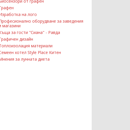
Биосензори от графен
Графен
Изработка на лого
Професионално оборудване за заведения
и магазини
Къща за гости "Сиана" - Равда
Графичен дизайн
Топлоизолация материали
Семеен хотел Style Place Китен
Мнения за лунната диета