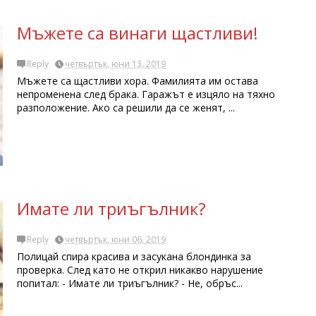
Мъжете са винаги щастливи!
Reply
четвъртък, юни 13, 2019
Мъжете са щастливи хора. Фамилията им остава
непроменена след брака. Гаражът е изцяло на тяхно
разположение. Ако са решили да се женят, ...
Имате ли триъгълник?
Reply
четвъртък, юни 06, 2019
Полицай спира красива и засукана блондинка за
проверка. След като не открил никакво нарушение
попитал: - Имате ли триъгълник? - Не, обръс...