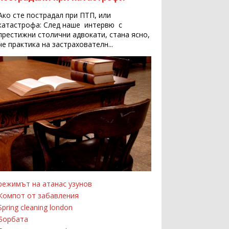
Ако сте пострадал при ПТП, или
катастрофа: След наше интервю с
престижни столични адвокати, стана ясно,
че практика на застрахователн...
режимът на атанас узунов
Компот от забавления
Spring cleaning london
Борбата