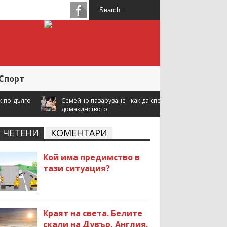
Спорт
 пазаруване - как да спестите повече, когато купувате за
нството
ЧЕТЕНИ
КОМЕНТАРИ
Кой има предимство в
тази ситуация?
Краят на света. Белите
скали на Дувър, Англия.