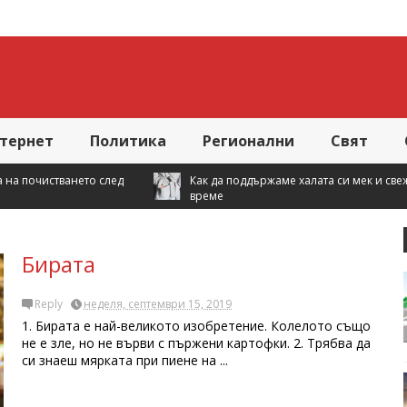
тернет
Политика
Регионални
Свят
Как да поддържаме халата си мек и свеж по-дълго
Семейно
време
домаки
Бирата
Reply
неделя, септември 15, 2019
1. Бирата е най-великото изобретение. Колелото също
не е зле, но не върви с пържени картофки. 2. Трябва да
си знаеш мярката при пиене на ...