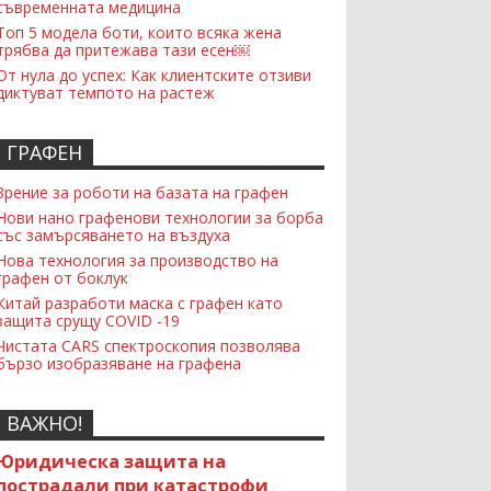
съвременната медицина
Топ 5 модела боти, които всяка жена
трябва да притежава тази есен￼
От нула до успех: Как клиентските отзиви
диктуват темпото на растеж
ГРАФЕН
Зрение за роботи на базата на графен
Нови нано графенови технологии за борба
със замърсяването на въздуха
Нова технология за производство на
графен от боклук
Китай разработи маска с графен като
защита срущу COVID -19
Чистата CARS спектроскопия позволява
бързо изобразяване на графена
ВАЖНО!
Юридическа защита на
пострадали при катастрофи