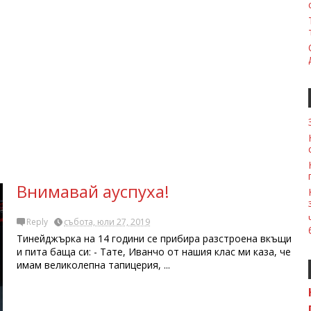
Внимавай ауспуха!
Reply
събота, юли 27, 2019
Тинейджърка на 14 години се прибира разстроена вкъщи
и пита баща си: - Тате, Иванчо от нашия клас ми каза, че
имам великолепна тапицерия, ...