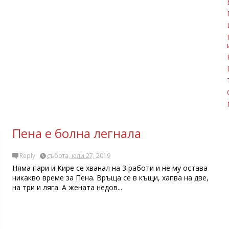
Пена е болна легнала
Reply
събота, юли 27, 2019
Няма пари и Кире се хванал на 3 работи и не му остава
никакво време за Пена. Връща се в къщи, хапва на две,
на три и ляга. А жената недов...