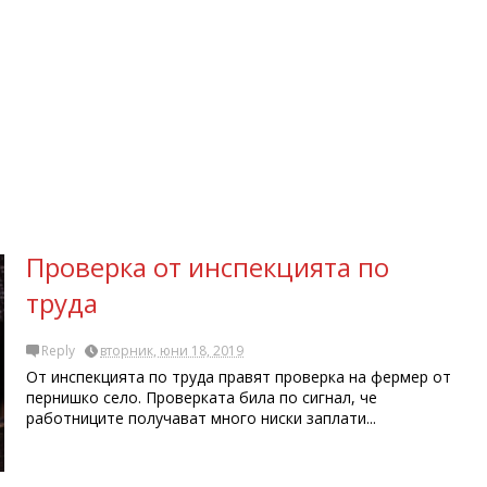
Проверка от инспекцията по
труда
Reply
вторник, юни 18, 2019
От инспекцията по труда правят проверка на фермер от
пернишко село. Проверката била по сигнал, че
работниците получават много ниски заплати...