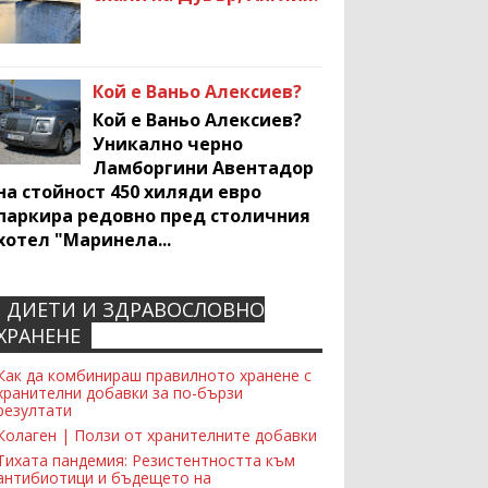
Кой е Ваньо Алексиев?
Кой е Ваньо Алексиев?
Уникално черно
Ламборгини Авентадор
на стойност 450 хиляди евро
паркира редовно пред столичния
хотел "Маринела...
ДИЕТИ И ЗДРАВОСЛОВНО
Recent Comments Widget
ХРАНЕНЕ
Как да комбинираш правилното хранене с
хранителни добавки за по-бързи
резултати
Колаген | Ползи от хранителните добавки
Тихата пандемия: Резистентността към
антибиотици и бъдещето на