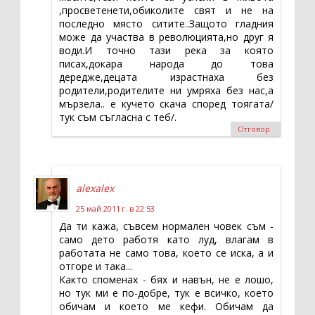
,просветенети,обиколите свят и не на
последно място ситите..Защото гладния
може да участва в революцията,но друг я
води.И точно тази река за която
писах,докара народа до това
дередже,децата израстнаха без
родители,родителите ни умряха без нас,а
мързела.. е кучето скача според тоягата/
тук съм съгласна с теб/.
Отговор
alexalex
25 май 2011 г. в 22:53
Да ти кажа, съвсем нормален човек съм -
само дето работя като луд, влагам в
работата не само това, което се иска, а и
отгоре и така...
Както споменах - бях и навън, не е лошо,
но тук ми е по-добре, тук е всичко, което
обичам и което ме кефи. Обичам да