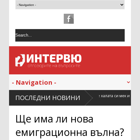
Как да поддържаме халата си мек и свеж по-дълго
ПОСЛЕДНИ НОВИНИ
време
Ще има ли нова
емиграционна вълна?