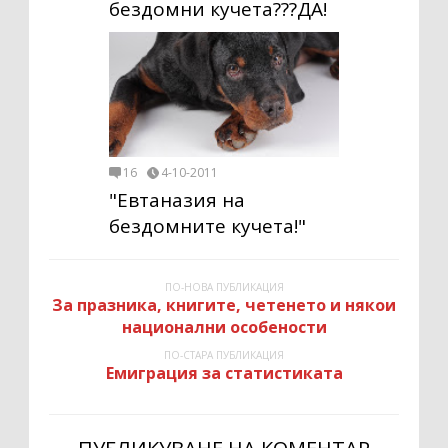
бездомни кучета???ДА!
16
4-10-2011
"Евтаназия на
бездомните кучета!"
ПО-НОВА ПУБЛИКАЦИЯ
За празника, книгите, четенето и някои
национални особености
ПО-СТАРА ПУБЛИКАЦИЯ
Емиграция за статистиката