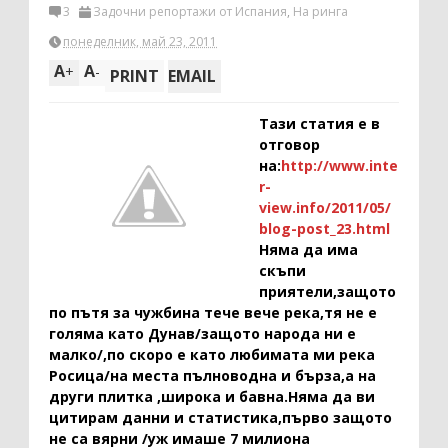
3
Задочни репортажи от Испания
,
На ринга
понеделник, май 23, 2011
A
A
+
-
PRINT
EMAIL
Тази статия е в
отговор
на:
http://www.inte
r-
view.info/2011/05/
blog-post_23.html
Няма да има
скъпи
приятели,защото
по пътя за чужбина тече вече река,тя не е
голяма като Дунав/защото народа ни е
малко/,по скоро е като любимата ми река
Росица/на места пълноводна и бърза,а на
други плитка ,широка и бавна.Няма да ви
цитирам данни и статистика,първо защото
не са вярни /уж имаше 7 милиона