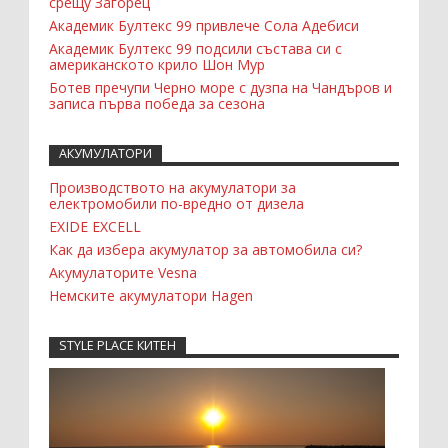
срещу Загорец
Академик Бултекс 99 привлече Сола Адебиси
Академик Бултекс 99 подсили състава си с
американското крило Шон Мур
Ботев пречупи Черно море с дузпа на Чандъров и
записа първа победа за сезона
АКУМУЛАТОРИ
Производството на акумулатори за
електромобили по-вредно от дизела
EXIDE EXCELL
Как да избера акумулатор за автомобила си?
Акумулаторите Vesna
Немските акумулатори Hagen
STYLE PLACE КИТЕН