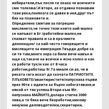
избиратели,пък после се оказа че всичките
сме толкова/.И второ, аз отдавна познавам
тази река,понякога се давех в нея,друг път
бях на плажовете и.
Определено смятам за погрешно
мисленето,че точно тези които най-малко
се напъват в Бг /работейки малко,не
спазват правила и са в кръчмите
денонощно/ са най-често говорещите и
мислещите за емиграция.Твърде добре са
си те там,много хора са били вече навън и
още са,такаче на всички е ясно колко и как
се работи тук/и как от 8 часа
работни,работиш 9/.Та миаля си аз, че в
реката сега искат да скочата ПАТРИОТИТЕ.
ПЛЪХОВЕТЕ/авантюристите/напуснаха първи
през 90те с идеите за бързо забогатяване,и
някой от тях успяха.Втори към 95г.
напуснаха МАЙКИТЕ,долара стигна 3000
лева,а те бяха вече безработни,никому
ненужни деловодителки,секретарки,