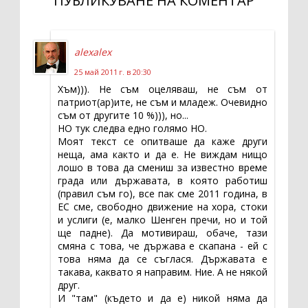
ПУБЛИКУВАНЕ НА КОМЕНТАР
alexalex
25 май 2011 г. в 20:30
Хъм))). Не съм оцеляваш, не съм от
патриот(ар)ите, не съм и младеж. Очевидно
съм от другите 10 %))), но...
НО тук следва едно голямо НО.
Моят текст се опитваше да каже други
неща, ама както и да е. Не виждам нищо
лошо в това да смениш за известно време
града или държавата, в която работиш
(правил съм го), все пак сме 2011 година, в
ЕС сме, свободно движение на хора, стоки
и услиги (е, малко Шенген пречи, но и той
ще падне). Да мотивираш, обаче, тази
смяна с това, че държава е скапана - ей с
това няма да се съглася. Държавата е
такава, каквато я направим. Ние. А не някой
друг.
И "там" (където и да е) никой няма да