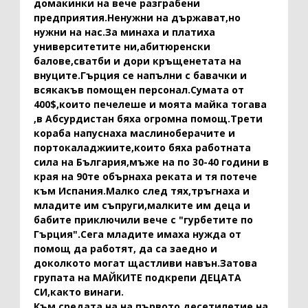
домакинки на вече разграбени
предприятия.Ненужни на държават,но
нужни на нас.За минаха и платиха
университетите ни,абитюренски
балове,сватби и дори кръщенетата на
внуците.Гърция се напълни с бавачки и
всякакъв помощен персонал.Сумата от
400$,които печелеше и моята майка тогава
,в Абсурдистан бяха огромна помощ.Трети
кораба напуснаха маслиноберачите и
портокаладжиите,които бяха работната
сила на България,мъже на по 30-40 години в
края на 90те обърнаха реката и тя потече
към Испания.Малко след тях,тръгнаха и
младите им съпруги,малките им деца и
бабите приключили вече с "гурбетите по
Гърция".Сега младите имаха нужда от
помощ да работят, да са заедно и
доколкото могат щастливи навън.Затова
групата на МАЙКИТЕ подкрепи ДЕЦАТА
СИ,както винаги.
Към средата на на първото десетилетие на