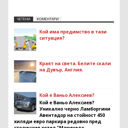
ЧЕТЕНИ
КОМЕНТАРИ
Кой има предимство в тази
ситуация?
Краят на света. Белите скали
на Дувър, Англия.
Кой е Ваньо Алексиев?
Кой е Ваньо Алексиев?
Уникално черно Ламборгини
Авентадор на стойност 450
хиляди евро паркира редовно пред
столичния хотел "Маринела...