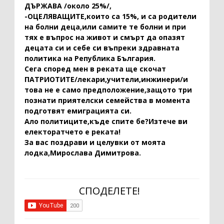
ДЪРЖАВА /около 25%/,
-ОЦЕЛЯВАЩИТЕ,които са 15%, и са родители
на болни деца,или самите те болни и при
тях е въпрос на живот и смърт да опазят
децата си и себе си въпреки здравната
политика на Република България.
Сега според мен в реката ще скочат
ПАТРИОТИТЕ/лекари,учители,инжинери/и
това не е само предположение,защото три
познати приятелски семейства в момента
подготвят емиграцията си.
Ало политиците,къде спите бе?Изтече ви
електоратчето е реката!
За вас поздрави и целувки от моята
лодка,Мирослава Димитрова.
СПОДЕЛЕТЕ!