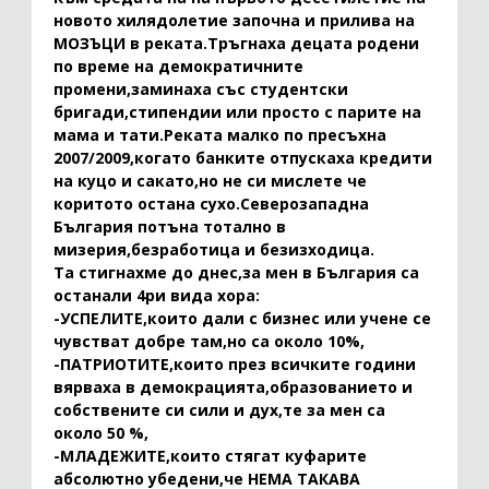
новото хилядолетие започна и прилива на
МОЗЪЦИ в реката.Тръгнаха децата родени
по време на демократичните
промени,заминаха със студентски
бригади,стипендии или просто с парите на
мама и тати.Реката малко по пресъхна
2007/2009,когато банките отпускаха кредити
на куцо и сакато,но не си мислете че
коритото остана сухо.Северозападна
България потъна тотално в
мизерия,безработица и безизходица.
Та стигнахме до днес,за мен в България са
останали 4ри вида хора:
-УСПЕЛИТЕ,които дали с бизнес или учене се
чувстват добре там,но са около 10%,
-ПАТРИОТИТЕ,които през всичките години
вярваха в демокрацията,образованието и
собствените си сили и дух,те за мен са
около 50 %,
-МЛАДЕЖИТЕ,които стягат куфарите
абсолютно убедени,че НЕМА ТАКАВА