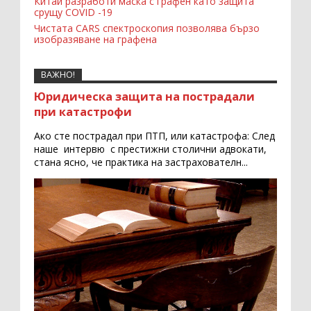
Китай разработи маска с графен като защита
срущу COVID -19
Чистата CARS спектроскопия позволява бързо
изобразяване на графена
ВАЖНО!
Юридическа защита на пострадали
при катастрофи
Ако сте пострадал при ПТП, или катастрофа: След
наше интервю с престижни столични адвокати,
стана ясно, че практика на застрахователн...