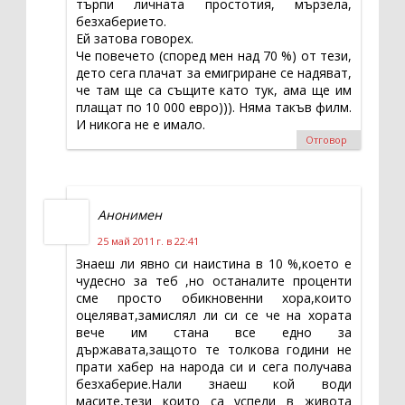
търпи личната простотия, мързела,
безхаберието.
Ей затова говорех.
Че повечето (според мен над 70 %) от тези,
дето сега плачат за емигриране се надяват,
че там ще са същите като тук, ама ще им
плащат по 10 000 евро))). Няма такъв филм.
И никога не е имало.
Отговор
Анонимен
25 май 2011 г. в 22:41
Знаеш ли явно си наистина в 10 %,което е
чудесно за теб ,но останалите проценти
сме просто обикновенни хора,които
оцеляват,замислял ли си се че на хората
вече им стана все едно за
държавата,защото те толкова години не
прати хабер на народа си и сега получава
безхаберие.Нали знаеш кой води
масите,тези които са успели в живота