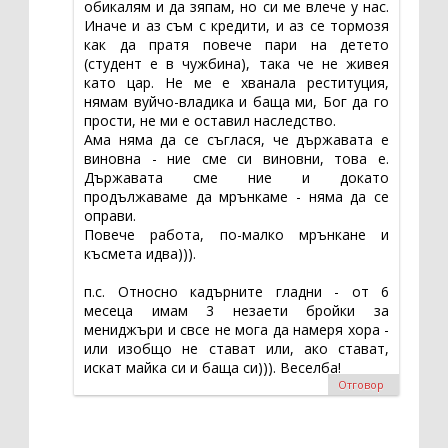
обикалям и да зяпам, но си ме влече у нас.
Иначе и аз съм с кредити, и аз се тормозя
как да пратя повече пари на детето
(студент е в чужбина), така че не живея
като цар. Не ме е хванала реституция,
нямам вуйчо-владика и баща ми, Бог да го
прости, не ми е оставил наследство.
Ама няма да се съглася, че държавата е
виновна - ние сме си виновни, това е.
Държавата сме ние и докато
продължаваме да мрънкаме - няма да се
оправи.
Повече работа, по-малко мрънкане и
късмета идва))).
п.с. Относно кадърните гладни - от 6
месеца имам 3 незаети бройки за
мениджъри и свсе не мога да намеря хора -
или изобщо не стават или, ако стават,
искат майка си и баща си))). Веселба!
Отговор