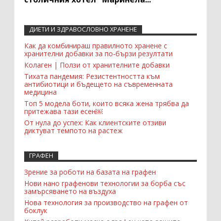
ДИЕТИ И ЗДРАВОСЛОВНО ХРАНЕНЕ
Recent Comments Widget
Как да комбинираш правилното хранене с
хранителни добавки за по-бързи резултати
Колаген | Ползи от хранителните добавки
Тихата пандемия: Резистентността към
антибиотици и бъдещето на съвременната
медицина
Топ 5 модела боти, които всяка жена трябва да
притежава тази есен￼
От нула до успех: Как клиентските отзиви
диктуват темпото на растеж
ГРАФЕН
Зрение за роботи на базата на графен
Нови нано графенови технологии за борба със
замърсяването на въздуха
Нова технология за производство на графен от
боклук