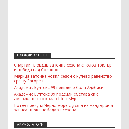
ПЛОВДИВ СПОРТ
Спартак Пловдив започна сезона с голов трилър
и победа над Созопол
Марица започна новия сезон с нулево равенство
срещу Загорец
Академик Бултекс 99 привлече Сола Адебиси
Академик Бултекс 99 подсили състава си с
американското крило Шон Мур
Ботев пречупи Черно море с дузпа на Чандъров и
записа първа победа за сезона
АКУМУЛАТОРИ