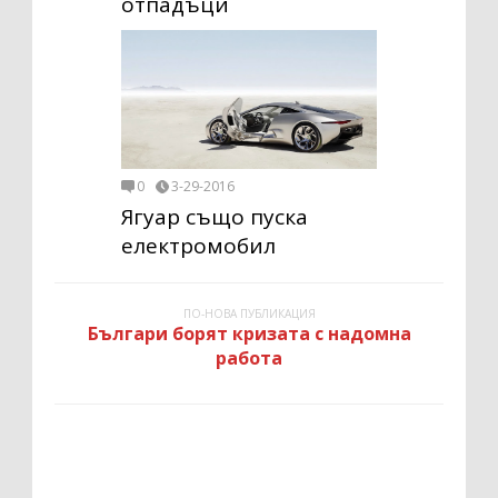
отпадъци
0
3-29-2016
Ягуар също пуска
електромобил
ПО-НОВА ПУБЛИКАЦИЯ
Българи борят кризата с надомна
работа