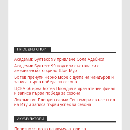
ПЛОВДИВ СПОРТ
Академик Бултекс 99 привлече Сола Адебиси
Академик Бултекс 99 подсили състава си с
американското крило Шон Мур
Ботев пречупи Черно море с дузпа на Чандъров и
записа първа победа за сезона
ЦСКА обърна Ботев Пловдив в драматичен финал
и записа първа победа за сезона
Локомотив Пловдив сломи Септември с късен гол
на Иту и записа първи успех за сезона
АКУМУЛАТОРИ
Производството на акумулатори за