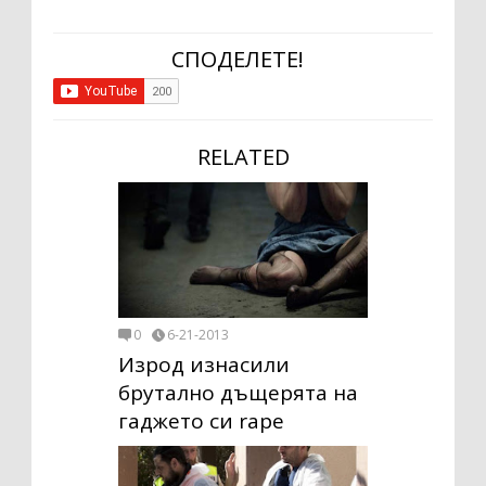
СПОДЕЛЕТЕ!
RELATED
0
6-21-2013
Изрод изнасили
брутално дъщерята на
гаджето си rape