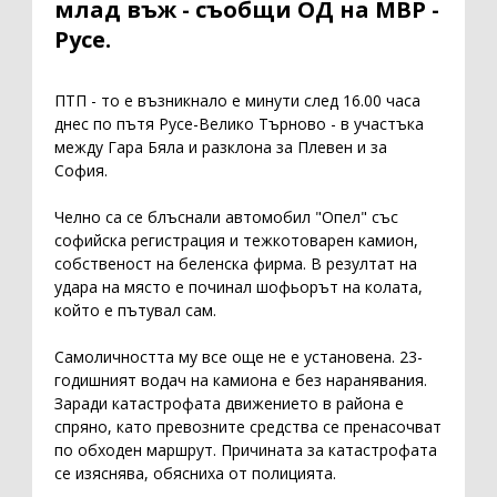
млад въж - съобщи ОД на МВР -
Русе.
ПТП - то е възникнало е минути след 16.00 часа
днес по пътя Русе-Велико Търново - в участъка
между Гара Бяла и разклона за Плевен и за
София.
Челно са се блъснали автомобил "Опел" със
софийска регистрация и тежкотоварен камион,
собственост на беленска фирма. В резултат на
удара на място е починал шофьорът на колата,
който е пътувал сам.
Самоличността му все още не е установена. 23-
годишният водач на камиона е без наранявания.
Заради катастрофата движението в района е
спряно, като превозните средства се пренасочват
по обходен маршрут. Причината за катастрофата
се изяснява, обясниха от полицията.