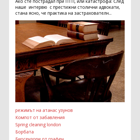
Ако сте пострадал при ПТП, или катастрофа: След
наше интервю с престижни столични адвокати,
стана ясно, че практика на застрахователн...
режимът на атанас узунов
Компот от забавления
Spring cleaning london
Борбата
Биосензори от графен