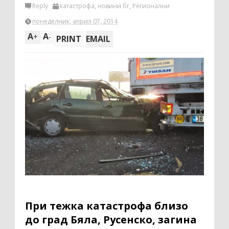
Reply
катастрофа
,
новини бг
,
Регионални
понеделник, април 07, 2014
A
A
+
-
PRINT
EMAIL
При тежка катастрофа близо
до град Бяла, Русенско, загина