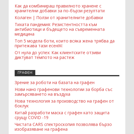
Recent Comments Widget
Как да комбинираш правилното хранене с
хранителни добавки за по-бързи резултати
Колаген | Ползи от хранителните добавки
Тихата пандемия: Резистентността към
антибиотици и бъдещето на съвременната
медицина
Топ 5 модела боти, които всяка жена трябва да
притежава тази есен￼
От нула до успех: Как клиентските отзиви
диктуват темпото на растеж
ГРАФЕН
Зрение за роботи на базата на графен
Нови нано графенови технологии за борба със
замърсяването на въздуха
Нова технология за производство на графен от
боклук
Китай разработи маска с графен като защита
срущу COVID -19
Чистата CARS спектроскопия позволява бързо
изобразяване на графена