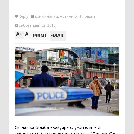
Reply
криминални
,
новини бг
,
Пловдив
събота, май 02, 2015
A
A
+
-
PRINT
EMAIL
Сигнал за бомба евакуира служителите и
клиентите на два пловдивски мола - "Пловдив" и