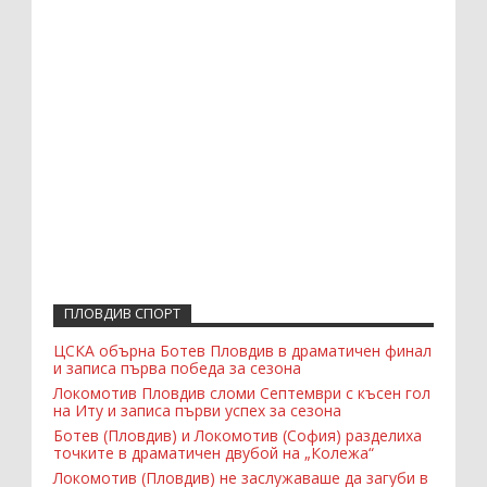
ПЛОВДИВ СПОРТ
ЦСКА обърна Ботев Пловдив в драматичен финал
и записа първа победа за сезона
Локомотив Пловдив сломи Септември с късен гол
на Иту и записа първи успех за сезона
Ботев (Пловдив) и Локомотив (София) разделиха
точките в драматичен двубой на „Колежа“
Локомотив (Пловдив) не заслужаваше да загуби в