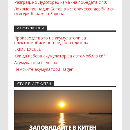
Разград, но Лудогорец измъкна победата с 1:0
Локомотив надви Ботев в историческо дерби и си
осигури бараж за Европа
АКУМУЛАТОРИ
Производството на акумулатори за
електромобили по-вредно от дизела
EXIDE EXCELL
Как да избера акумулатор за автомобила си?
Акумулаторите Vesna
Немските акумулатори Hagen
STYLE PLACE КИТЕН