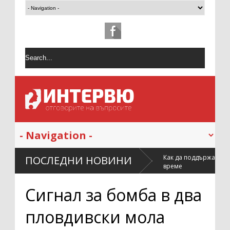
на почистването след
Как да поддържаме халата си мек и свеж
ПОСЛЕДНИ НОВИНИ
време
Сигнал за бомба в два
пловдивски мола