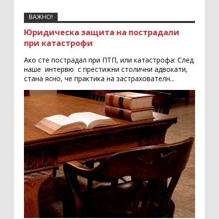
ВАЖНО!
Юридическа защита на пострадали
при катастрофи
Ако сте пострадал при ПТП, или катастрофа: След
наше интервю с престижни столични адвокати,
стана ясно, че практика на застрахователн...