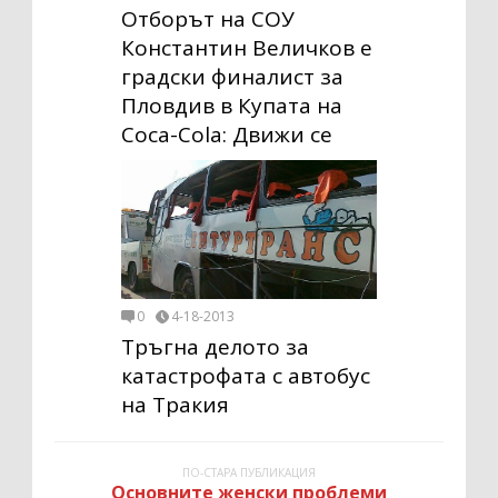
Отборът на СОУ
Константин Величков е
градски финалист за
Пловдив в Купата на
Coca-Cola: Движи се
0
4-18-2013
Тръгна делото за
катастрофата с автобус
на Тракия
ПО-СТАРА ПУБЛИКАЦИЯ
Основните женски проблеми