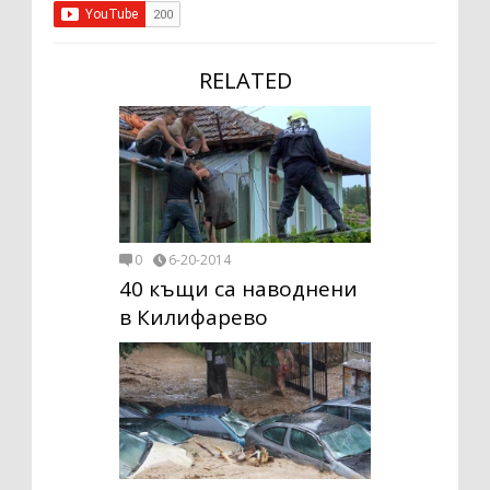
RELATED
0
6-20-2014
40 къщи са наводнени
в Килифарево