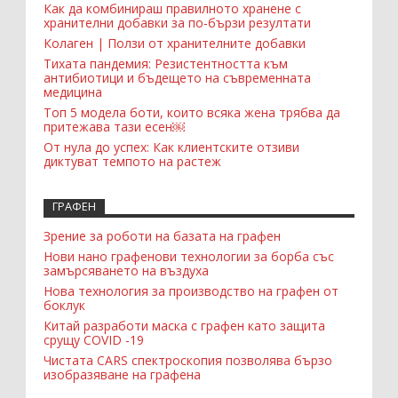
Как да комбинираш правилното хранене с
хранителни добавки за по-бързи резултати
Колаген | Ползи от хранителните добавки
Тихата пандемия: Резистентността към
антибиотици и бъдещето на съвременната
медицина
Топ 5 модела боти, които всяка жена трябва да
притежава тази есен￼
От нула до успех: Как клиентските отзиви
диктуват темпото на растеж
ГРАФЕН
Зрение за роботи на базата на графен
Нови нано графенови технологии за борба със
замърсяването на въздуха
Нова технология за производство на графен от
боклук
Китай разработи маска с графен като защита
срущу COVID -19
Чистата CARS спектроскопия позволява бързо
изобразяване на графена