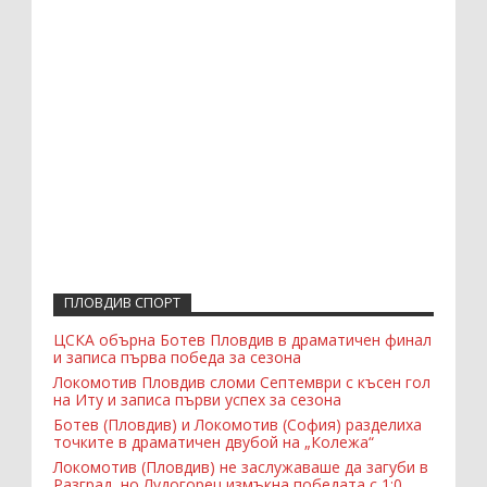
ПЛОВДИВ СПОРТ
ЦСКА обърна Ботев Пловдив в драматичен финал
и записа първа победа за сезона
Локомотив Пловдив сломи Септември с късен гол
на Иту и записа първи успех за сезона
Ботев (Пловдив) и Локомотив (София) разделиха
точките в драматичен двубой на „Колежа“
Локомотив (Пловдив) не заслужаваше да загуби в
Разград, но Лудогорец измъкна победата с 1:0