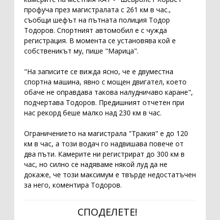
профуча през магистралата с 261 км в час.,
съобщи шефът на пътната полиция Тодор
Тодоров. Спортният автомобил е с чужда
регистрация. В момента се установява кой е
собственикът му, пише "Марица".
"На записите се вижда ясно, че е двуместна
спортна машина, явно с мощен двигател, което
обаче не оправдава такова налудничаво каране",
подчертава Тодоров. Предишният отчетен при
нас рекорд беше малко над 230 км в час.
Ограничението на магистрала "Тракия" е до 120
км в час, а този водач го надвишава повече от
два пъти. Камерите ни регистрират до 300 км в
час, но силно се надяваме някой луд да не
докаже, че този максимум е твърде недостатъчен
за него, коментира Тодоров.
СПОДЕЛЕТЕ!