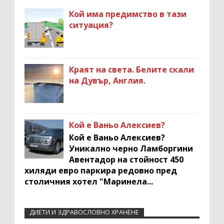
Кой има предимство в тази
ситуация?
Краят на света. Белите скали
на Дувър, Англия.
Кой е Ваньо Алексиев?
Кой е Ваньо Алексиев?
Уникално черно Ламборгини
Авентадор на стойност 450
хиляди евро паркира редовно пред
столичния хотел "Маринела...
ДИЕТИ И ЗДРАВОСЛОВНО ХРАНЕНЕ
Recent Comments Widget