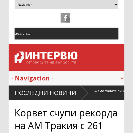
о след
Как да поддържаме халата си мек и свеж по-дълго
ПОСЛЕДНИ НОВИНИ
време
Корвет счупи рекорда
на АМ Тракия с 261