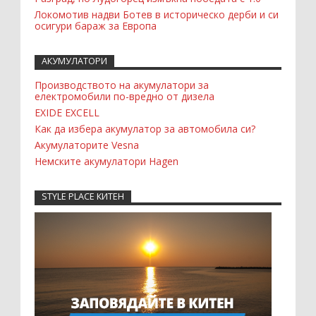
Локомотив надви Ботев в историческо дерби и си
осигури бараж за Европа
АКУМУЛАТОРИ
Производството на акумулатори за
електромобили по-вредно от дизела
EXIDE EXCELL
Как да избера акумулатор за автомобила си?
Акумулаторите Vesna
Немските акумулатори Hagen
STYLE PLACE КИТЕН