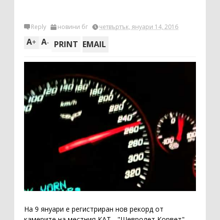
Reply
новини бг
четвъртък, януари 14, 2016
A
A
+
-
PRINT
EMAIL
На 9 януари е регистриран нов рекорд от
камерите на местния КАТ - "Шевролет Корвет"