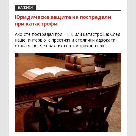
ВАЖНО!
Юридическа защита на пострадали
при катастрофи
Ако сте пострадал при ПТП, или катастрофа: След
наше интервю с престижни столични адвокати,
стана ясно, че практика на застрахователн...