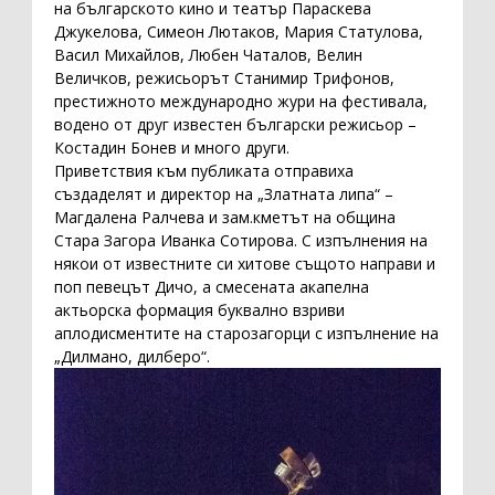
на българското кино и театър Параскева
Джукелова, Симеон Лютаков, Мария Статулова,
Васил Михайлов, Любен Чаталов, Велин
Величков, режисьорът Станимир Трифонов,
престижното международно жури на фестивала,
водено от друг известен български режисьор –
Костадин Бонев и много други.
Приветствия към публиката отправиха
създаделят и директор на „Златната липа“ –
Магдалена Ралчева и зам.кметът на община
Стара Загора Иванка Сотирова. С изпълнения на
някои от известните си хитове същото направи и
поп певецът Дичо, а смесената акапелна
актьорска формация буквално взриви
аплодисментите на старозагорци с изпълнение на
„Дилмано, дилберо“.