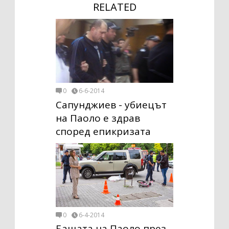
RELATED
0
6-6-2014
Сапунджиев - убиецът
на Паоло е здрав
според епикризата
0
6-4-2014
Бащата на Паоло през