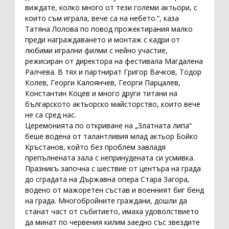
виждате, колко много от тези големи актьори, с
които съм играла, вече са на небето.“, каза
Татяна Лолова по повод прожектирания малко
преди награждаването и монтаж с кадри от
любими игрални филми с нейно участие,
режисиран от директора на фестивала Магдалена
Ралчева. В тях и партнират Григор Вачков, Тодор
Колев, Георги Калоянчев, Георги Парцалев,
Константин Коцев и много други титани на
българското актьорско майсторство, които вече
не са сред нас.
Церемонията по откриване на „Златната липа“
беше водена от талантливия млад актьор Бойко
Кръстанов, който без проблем завладя
препълнената зала с непринудената си усмивка.
Празникъ започна с шествие от центъра на града
до сградата на Държавна опера Стара Загора,
водено от мажоретен състав и военният биг бенд
на града. Многобройните граждани, дошли да
станат част от събитието, имаха удоволствието
да минат по червения килим заедно със звездите