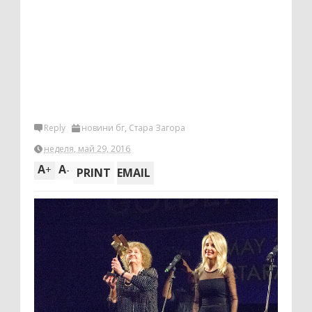
Reply
новини бг
,
Стара Загора
неделя, май 29, 2016
A
A
+
-
PRINT
EMAIL