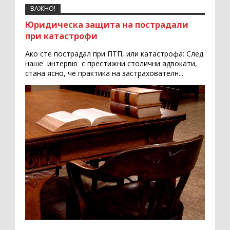
ВАЖНО!
Юридическа защита на пострадали
при катастрофи
Ако сте пострадал при ПТП, или катастрофа: След
наше интервю с престижни столични адвокати,
стана ясно, че практика на застрахователн...