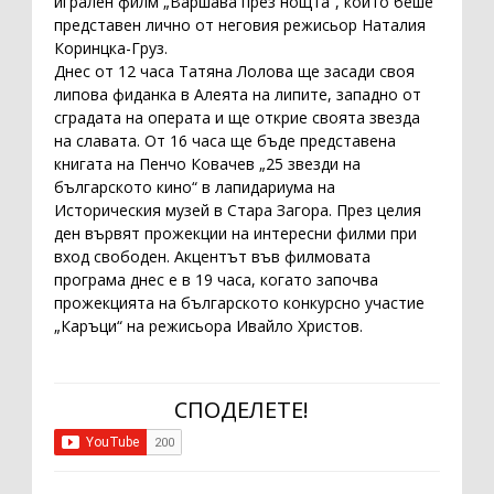
игрален филм „Варшава през нощта“, който беше
представен лично от неговия режисьор Наталия
Коринцка-Груз.
Днес от 12 часа Татяна Лолова ще засади своя
липова фиданка в Алеята на липите, западно от
сградата на операта и ще открие своята звезда
на славата. От 16 часа ще бъде представена
книгата на Пенчо Ковачев „25 звезди на
българското кино“ в лапидариума на
Историческия музей в Стара Загора. През целия
ден вървят прожекции на интересни филми при
вход свободен. Акцентът във филмовата
програма днес е в 19 часа, когато започва
прожекцията на българското конкурсно участие
„Каръци“ на режисьора Ивайло Христов.
СПОДЕЛЕТЕ!