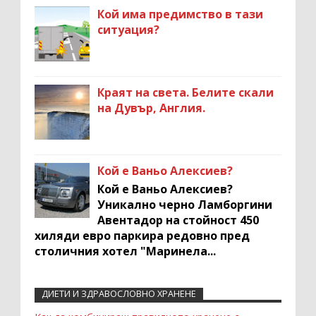
Кой има предимство в тази
ситуация?
Краят на света. Белите скали
на Дувър, Англия.
Кой е Ваньо Алексиев?
Кой е Ваньо Алексиев?
Уникално черно Ламборгини
Авентадор на стойност 450
хиляди евро паркира редовно пред
столичния хотел "Маринела...
ДИЕТИ И ЗДРАВОСЛОВНО ХРАНЕНЕ
Recent Comments Widget