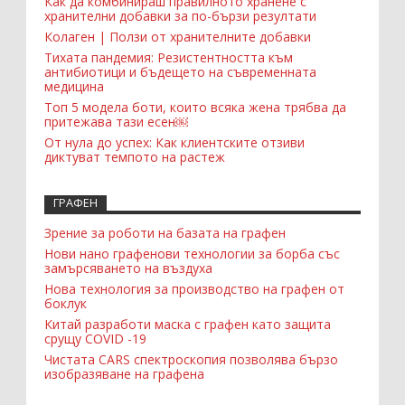
Как да комбинираш правилното хранене с
хранителни добавки за по-бързи резултати
Колаген | Ползи от хранителните добавки
Тихата пандемия: Резистентността към
антибиотици и бъдещето на съвременната
медицина
Топ 5 модела боти, които всяка жена трябва да
притежава тази есен￼
От нула до успех: Как клиентските отзиви
диктуват темпото на растеж
ГРАФЕН
Зрение за роботи на базата на графен
Нови нано графенови технологии за борба със
замърсяването на въздуха
Нова технология за производство на графен от
боклук
Китай разработи маска с графен като защита
срущу COVID -19
Чистата CARS спектроскопия позволява бързо
изобразяване на графена