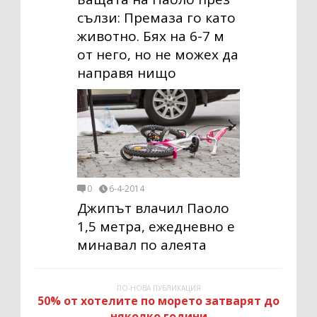
сълзи: Премаза го като
животно. Бях на 6-7 м
от него, но не можех да
направя нищо
0
6-4-2014
Джипът влачил Паоло
1,5 метра, ежедневно е
минавал по алеята
ПО-НОВА ПУБЛИКАЦИЯ
50% от хотелите по морето затварят до
няколко години