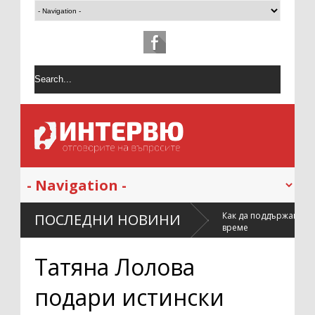
истването след
Как да поддържаме халата си мек и свеж по-дъ
ПОСЛЕДНИ НОВИНИ
време
Татяна Лолова
подари истински