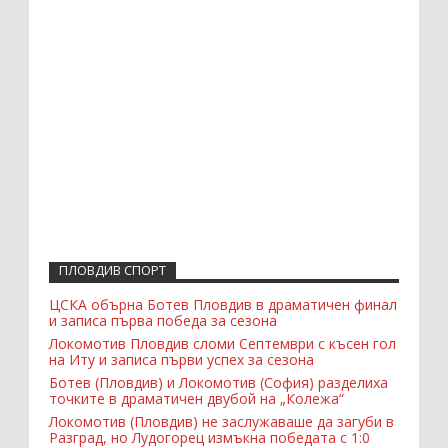
ПЛОВДИВ СПОРТ
ЦСКА обърна Ботев Пловдив в драматичен финал
и записа първа победа за сезона
Локомотив Пловдив сломи Септември с късен гол
на Иту и записа първи успех за сезона
Ботев (Пловдив) и Локомотив (София) разделиха
точките в драматичен двубой на „Колежа“
Локомотив (Пловдив) не заслужаваше да загуби в
Разград, но Лудогорец измъкна победата с 1:0