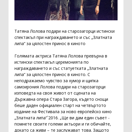
Татяна Лолова подари на старозагорци истински
спектакъл при награждаването и със „Златната
липа“ за цялостен принос в киното
Голямата актриса Татяна Лолова превърна в
истински спектакъл церемонията по
награждаването и със статуетката „Златната
липа“ за цялостен принос в киното. С
неподражаемо чувство за хумор и щипка
самоирония Лолова подари на старозагорци
изповедта на своя живот от сцената на
Държавна опера Стара Загора, където снощи
беше даден официален старт на четвъртото
издание на Фестивала за ново европейско кино
„Златната липа“`2016. „Ще ви дам един съвет -
помнете своите големи актьори и ги обичайте,
докато са живи – те заслужават това. Защото