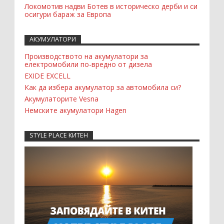
Локомотив надви Ботев в историческо дерби и си
осигури бараж за Европа
АКУМУЛАТОРИ
Производството на акумулатори за
електромобили по-вредно от дизела
EXIDE EXCELL
Как да избера акумулатор за автомобила си?
Акумулаторите Vesna
Немските акумулатори Hagen
STYLE PLACE КИТЕН