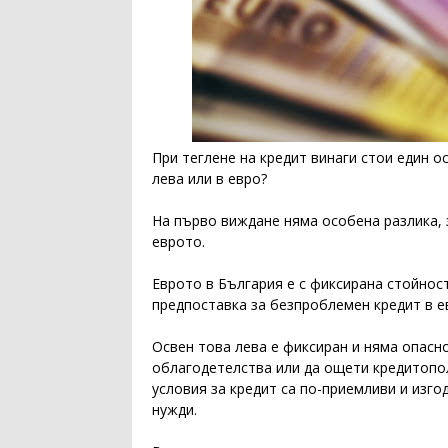
При теглене на кредит винаги стои един ос
лева или в евро?
На първо виждане няма особена разлика, 
еврото.
Еврото в България е с фиксирана стойност
предпоставка за безпроблемен кредит в е
Освен това лева е фиксиран и няма опасно
облагодетелства или да ощети кредитопол
условия за кредит са по-приемливи и изго
нужди.