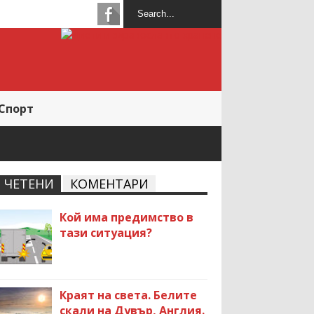
Спорт
ЧЕТЕНИ
КОМЕНТАРИ
Кой има предимство в
тази ситуация?
Краят на света. Белите
скали на Дувър, Англия.