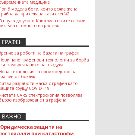
съвременната медицина
Топ 5 модела боти, които всяка жена
трябва да притежава тази есен￼
От нула до успех: Как клиентските отзиви
диктуват темпото на растеж
ГРАФЕН
Зрение за роботи на базата на графен
Нови нано графенови технологии за борба
със замърсяването на въздуха
Нова технология за производство на
графен от боклук
Китай разработи маска с графен като
защита срущу COVID -19
Чистата CARS спектроскопия позволява
бързо изобразяване на графена
ВАЖНО!
Юридическа защита на
пострадали при катастрофи