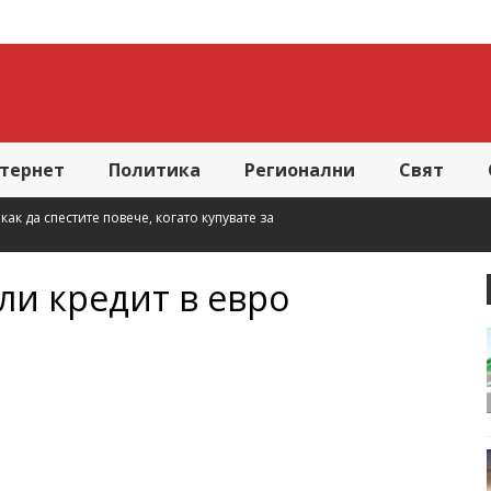
тернет
Политика
Регионални
Свят
ато купувате за
или кредит в евро