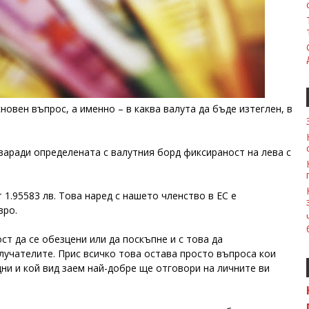
новен въпрос, а именно – в каква валута да бъде изтеглен, в
заради определената с валутния борд фиксираност на лева с
 1.95583 лв. Това наред с нашето членство в ЕС е
вро.
ст да се обезцени или да поскъпне и с това да
учателите. Прис всичко това остава просто въпроса кои
дни и кой вид заем най-добре ще отговори на личните ви