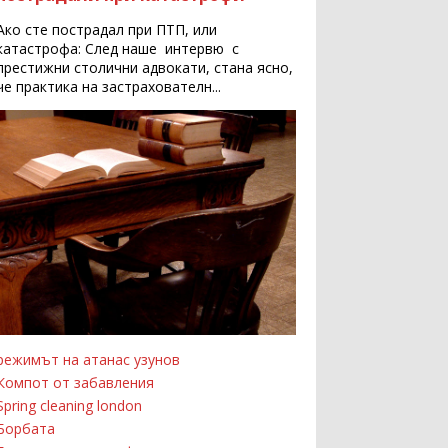
Ако сте пострадал при ПТП, или
катастрофа: След наше интервю с
престижни столични адвокати, стана ясно,
че практика на застрахователн...
режимът на атанас узунов
Компот от забавления
Spring cleaning london
Борбата