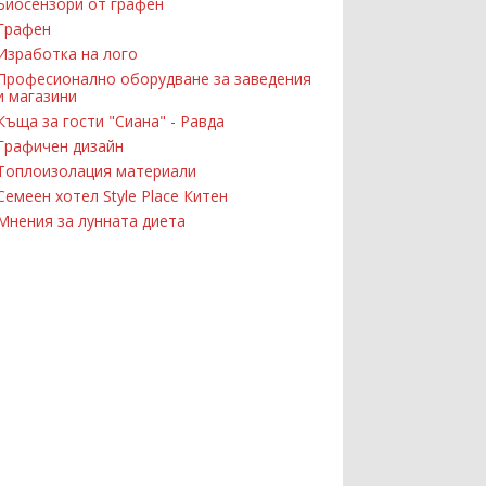
Биосензори от графен
Графен
Изработка на лого
Професионално оборудване за заведения
и магазини
Къща за гости "Сиана" - Равда
Графичен дизайн
Топлоизолация материали
Семеен хотел Style Place Китен
Мнения за лунната диета