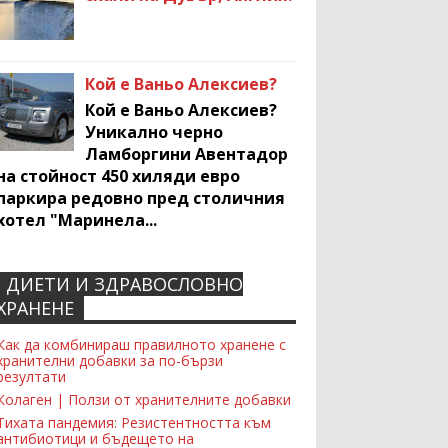
Кой е Ваньо Алексиев?
Кой е Ваньо Алексиев?
Уникално черно
Ламборгини Авентадор
на стойност 450 хиляди евро
паркира редовно пред столичния
хотел "Маринела...
ДИЕТИ И ЗДРАВОСЛОВНО
Recent Comments Widget
ХРАНЕНЕ
Как да комбинираш правилното хранене с
хранителни добавки за по-бързи
резултати
Колаген | Ползи от хранителните добавки
Тихата пандемия: Резистентността към
антибиотици и бъдещето на