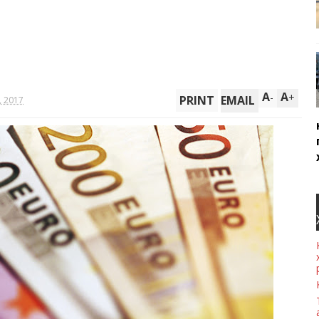
A
A
-
+
PRINT
EMAIL
, 2017