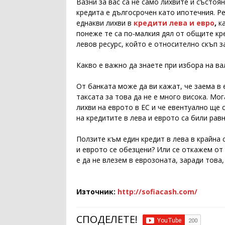
Вазни за вас са не само лихвите и състоя
кредита е дългосрочен като ипотечния. Ре
еднакви лихви в
кредити лева и евро
,
к
понеже те са по-малкия дял от общите кре
левов ресурс, който е относително скъп за
Какво е важно да знаете при избора на ва
От банката може да ви кажат, че заема в 
таксата за това да не е много висока. Мог
лихви на еврото в ЕС и че евентуално ще 
на кредитите в лева и еврото са били рав
Ползите към един кредит в лева в крайна 
и еврото се обезцени? Или се откажем от
е да не влезем в еврозоната, заради това
Източник:
http://sofiacash.com/
СПОДЕЛЕТЕ!