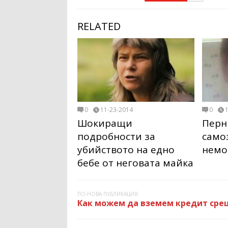
RELATED
0
11-23-2014
0
Шокиращи
Перн
подробности за
само
убийството на едно
немо
бебе от неговата майка
ПО-НОВА ПУБЛИКАЦИЯ
Как можем да вземем кредит срещ