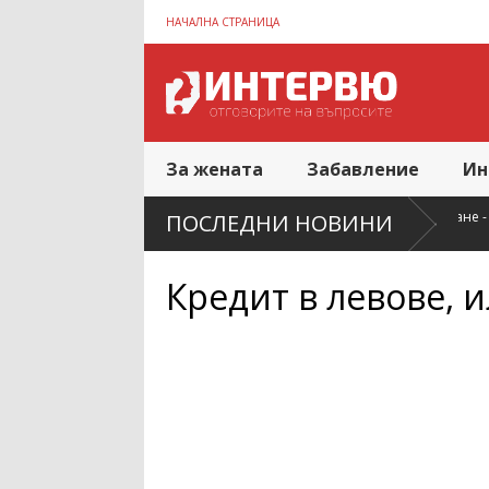
НАЧАЛНА СТРАНИЦА
За жената
Забавление
Ин
 свеж по-дълго
Семейно пазаруване - как да спестите повече, ког
ПОСЛЕДНИ НОВИНИ
домакинството
Кредит в левове, 