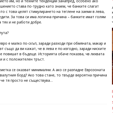
нието им, но и техните тенденции занапред, особено ако
шението става по-трудно като знаем, че банките слагат
ато с това целят стимулирането на теглене на заеми в лева,
дити. За това си има логична причина – банките имат голям
 тях и не работи добре.
лута?
евро е малко по-скъп, заради разходи при обмяната, макар и
ат също да ви кажат, че в лева е по-изгодно, заради ниските
се повишат в бъдеще. Историята обаче показва, чв лихвата
ни и с положителен тръст.
сметка се оказват минимални. А ако се разпадне Еврозоната
 валутния борд? Ако това стане, то твърде вероятна причина
, че тя просто не съществува…