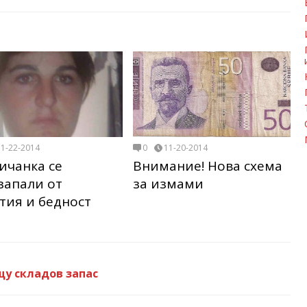
11-22-2014
0
11-20-2014
ичанка се
Внимание! Нова схема
запали от
за измами
тия и бедност
у складов запас