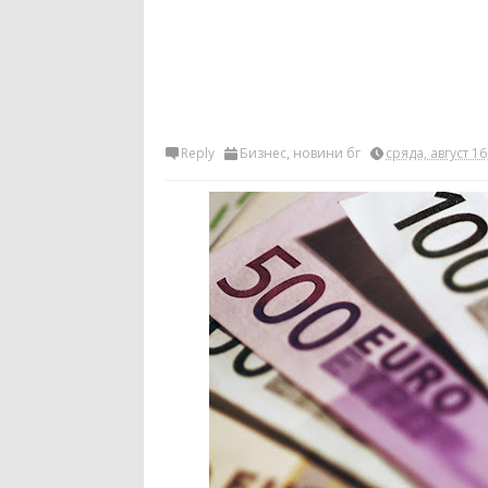
Reply
Бизнес
,
новини бг
сряда, август 16