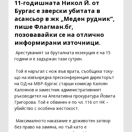
11-годишната Никол Й. от
Бургас е зверски убитата в
асансьор в жк „Меден рудник”,
пише Флагман.бг,
позовавайки се на отлично
информирани източници.
Арестуваният за бруталната екзекуция е на 15
години и е задържан тази сутрин.
Той я наръгал с нож във врата, съобщиха току-
що на извънредна пресконференция директорът
на ОД на МВР-Бургас старши комисар Калоян
Калоянов и заместник административният
ръководител на Апелативна прокуратура Йовита
Григорова. Той е обвинен е по чл. 116 от НК –
убийство с особена жестокост.
Максималното наказание е доживотен затвор
без право на замяна, но тъй като е